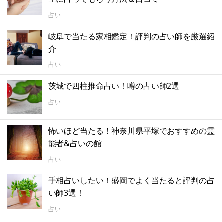
占い
岐阜で当たる家相鑑定！評判の占い師を厳選紹
介
占い
茨城で四柱推命占い！噂の占い師2選
占い
怖いほど当たる！神奈川県平塚でおすすめの霊
能者&占いの館
占い
手相占いしたい！盛岡でよく当たると評判の占
い師3選！
占い