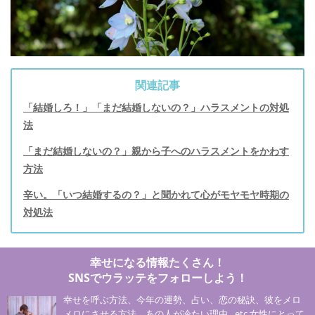
関連記事
「結婚しろ！」「まだ結婚しないの？」ハラスメントの対処
法
「まだ結婚しないの？」親から子へのハラスメントをかわす
方法
辛い。「いつ結婚するの？」と聞かれて心がモヤモヤ時期の
対処法
幸せになる情報たくさん！
SNSでウラッテをフォローしよう！
幸せを呼ぶ方法、今年の運勢、占い、恋の秘訣、彼をメロ
メロにさせる方法、あの人が冷たい理由…etc 女性にとって