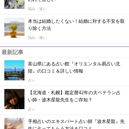
悩み・迷い
本当は結婚したくない！結婚に対する不安を取
り除く方法
悩み・迷い
最新記事
富山県にある占い館『オリエンタル易占い北
陸』の口コミ＆詳しい情報
占い
【北海道・札幌】鑑定暦42年の大ベテラン占
い師・波木星龍先生をご存知？
占い
手相占いのエキスパート占い師『波木星龍』先
生に占ってもらう方法＆口コミ