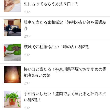
生に占ってもらう方法＆口コミ
占い
岐阜で当たる家相鑑定！評判の占い師を厳選紹
介
占い
茨城で四柱推命占い！噂の占い師2選
占い
怖いほど当たる！神奈川県平塚でおすすめの霊
能者&占いの館
占い
手相占いしたい！盛岡でよく当たると評判の占
い師3選！
占い