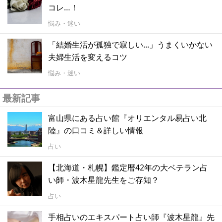
コレ…！
悩み・迷い
「結婚生活が孤独で寂しい...」うまくいかない
夫婦生活を変えるコツ
悩み・迷い
最新記事
富山県にある占い館『オリエンタル易占い北
陸』の口コミ＆詳しい情報
占い
【北海道・札幌】鑑定暦42年の大ベテラン占
い師・波木星龍先生をご存知？
占い
手相占いのエキスパート占い師『波木星龍』先