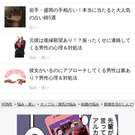
岩手・盛岡の手相占い！本当に当たると大人気
の占い師5選
占い
元彼は復縁願望あり！？振ったくせに連絡して
くる男性の心理＆対処法
悩み・迷い
彼女がいるのにアプローチしてくる男性は脈あ
り？男性心理＆対処法
悩み・迷い
HOME
悩み・迷い
カップル・彼氏の悩み
結婚の悩み
新婚生活がしんど