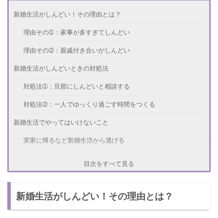
新婚生活がしんどい！その理由とは？
理由その➀：家事が多すぎてしんどい
理由その➁：親戚付き合いがしんどい
新婚生活がしんどいときの対処法
対処法➀：旦那にしんどいと相談する
対処法➁：一人でゆっくり過ごす時間をつくる
新婚生活でやってはいけないこと
実家に帰るなど新婚生活から逃げる
旦那に気を使って我慢をする
目次をすべて見る
新婚生活がうまくいくコツ
新婚生活がしんどい！その理由とは？
夫婦で家事を分担する
自分だけの時間を大事にする