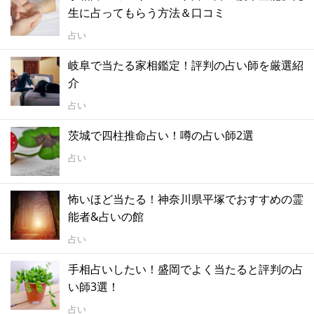
生に占ってもらう方法＆口コミ
占い
岐阜で当たる家相鑑定！評判の占い師を厳選紹
介
占い
茨城で四柱推命占い！噂の占い師2選
占い
怖いほど当たる！神奈川県平塚でおすすめの霊
能者&占いの館
占い
手相占いしたい！盛岡でよく当たると評判の占
い師3選！
占い