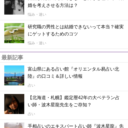
婚を考えさせる方法は？
悩み・迷い
研究職の男性とは結婚できないって本当？確実
にゲットするためのコツ
悩み・迷い
最新記事
富山県にある占い館『オリエンタル易占い北
陸』の口コミ＆詳しい情報
占い
【北海道・札幌】鑑定暦42年の大ベテラン占
い師・波木星龍先生をご存知？
占い
手相占いのエキスパート占い師『波木星龍』先