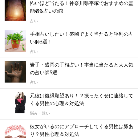
怖いほど当たる！神奈川県平塚でおすすめの霊
能者&占いの館
占い
手相占いしたい！盛岡でよく当たると評判の占
い師3選！
占い
岩手・盛岡の手相占い！本当に当たると大人気
の占い師5選
占い
元彼は復縁願望あり！？振ったくせに連絡して
くる男性の心理＆対処法
悩み・迷い
彼女がいるのにアプローチしてくる男性は脈あ
り？男性心理＆対処法