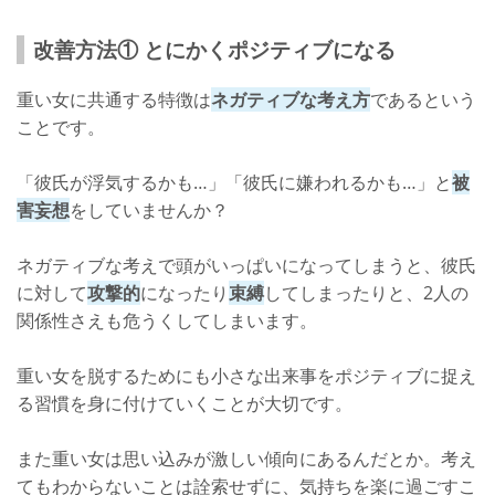
改善方法① とにかくポジティブになる
重い女に共通する特徴は
ネガティブな考え方
であるという
ことです。
「彼氏が浮気するかも…」「彼氏に嫌われるかも…」と
被
害妄想
をしていませんか？
ネガティブな考えで頭がいっぱいになってしまうと、彼氏
に対して
攻撃的
になったり
束縛
してしまったりと、2人の
関係性さえも危うくしてしまいます。
重い女を脱するためにも小さな出来事をポジティブに捉え
る習慣を身に付けていくことが大切です。
また重い女は思い込みが激しい傾向にあるんだとか。考え
てもわからないことは詮索せずに、気持ちを楽に過ごすこ