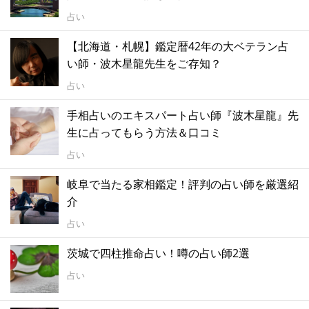
占い
【北海道・札幌】鑑定暦42年の大ベテラン占
い師・波木星龍先生をご存知？
占い
手相占いのエキスパート占い師『波木星龍』先
生に占ってもらう方法＆口コミ
占い
岐阜で当たる家相鑑定！評判の占い師を厳選紹
介
占い
茨城で四柱推命占い！噂の占い師2選
占い