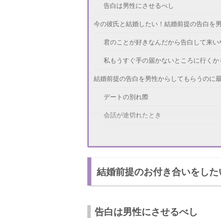
告白は男性にさせるべし
今の彼氏と結婚したい！結婚前提の告白を
君のことが好きなんだから告白して来い
私もうすぐ手の届かないところに行くか
結婚前提の告白を男性からしてもらうのに
デートの別れ際
会話が途切れたとき
覚えやすい日
彼氏に結婚する気がない！本気で付き合っ
結婚前提のお付き合いをした
自分を大切にする
自分のイメージを宝物レベルにする
結婚前提の付き合いをするには？男性から
告白は男性にさせるべし