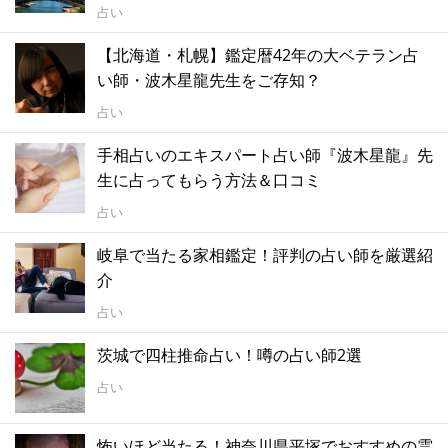
占い
【北海道・札幌】鑑定暦42年の大ベテラン占
い師・波木星龍先生をご存知？
占い
手相占いのエキスパート占い師『波木星龍』先
生に占ってもらう方法＆口コミ
占い
岐阜で当たる家相鑑定！評判の占い師を厳選紹
介
占い
茨城で四柱推命占い！噂の占い師2選
占い
怖いほど当たる！神奈川県平塚でおすすめの霊