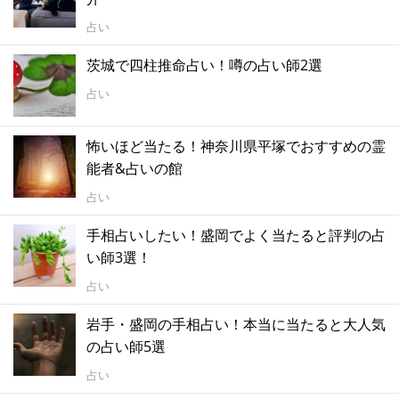
占い
茨城で四柱推命占い！噂の占い師2選
占い
怖いほど当たる！神奈川県平塚でおすすめの霊
能者&占いの館
占い
手相占いしたい！盛岡でよく当たると評判の占
い師3選！
占い
岩手・盛岡の手相占い！本当に当たると大人気
の占い師5選
占い