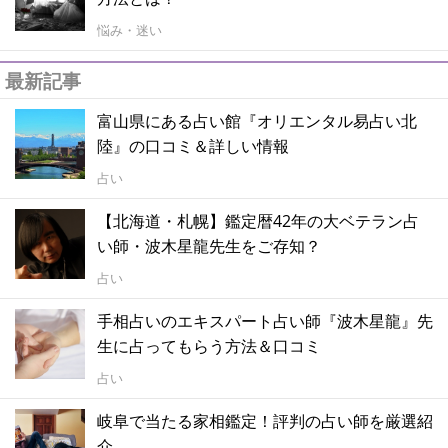
悩み・迷い
最新記事
富山県にある占い館『オリエンタル易占い北
陸』の口コミ＆詳しい情報
占い
【北海道・札幌】鑑定暦42年の大ベテラン占
い師・波木星龍先生をご存知？
占い
手相占いのエキスパート占い師『波木星龍』先
生に占ってもらう方法＆口コミ
占い
岐阜で当たる家相鑑定！評判の占い師を厳選紹
介