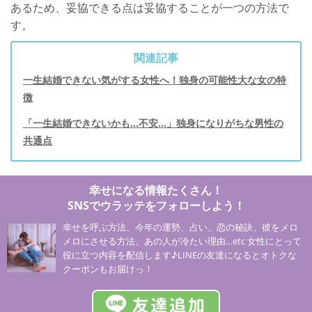
あるため、妥協できる点は妥協することが一つの方法で
す。
関連記事
一生結婚できない気がする女性へ！独身の可能性大な女の特
徴
「一生結婚できないかも...不安...」独身になりがちな男性の
共通点
幸せになる情報たくさん！
SNSでウラッテをフォローしよう！
幸せを呼ぶ方法、今年の運勢、占い、恋の秘訣、彼をメロ
メロにさせる方法、あの人が冷たい理由…etc 女性にとって
役に立つ内容を配信します♪LINEの友達になるとオトクな
クーポンもお届けっ！