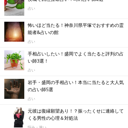
占い
怖いほど当たる！神奈川県平塚でおすすめの霊
能者&占いの館
占い
手相占いしたい！盛岡でよく当たると評判の占
い師3選！
占い
岩手・盛岡の手相占い！本当に当たると大人気
の占い師5選
占い
元彼は復縁願望あり！？振ったくせに連絡して
くる男性の心理＆対処法
悩み・迷い