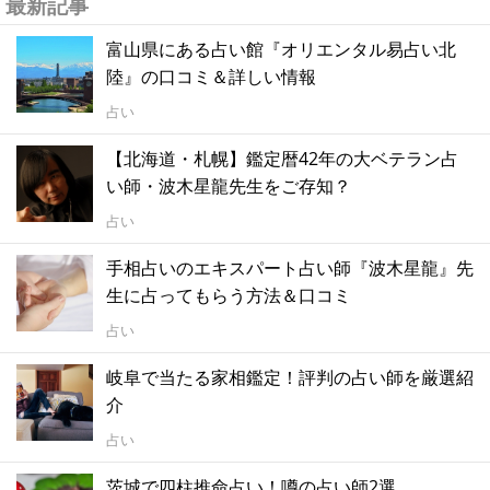
最新記事
富山県にある占い館『オリエンタル易占い北
陸』の口コミ＆詳しい情報
占い
【北海道・札幌】鑑定暦42年の大ベテラン占
い師・波木星龍先生をご存知？
占い
手相占いのエキスパート占い師『波木星龍』先
生に占ってもらう方法＆口コミ
占い
岐阜で当たる家相鑑定！評判の占い師を厳選紹
介
占い
茨城で四柱推命占い！噂の占い師2選