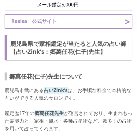
メール鑑定5,000円
Rasisa 公式サイト
鹿児島県で家相鑑定が当たると人気の占い師
【占いZink’s：郷萬任花(仁子)先生】
郷萬任花(仁子)先生について
鹿児島市武にある
占いZink’s
は、お手頃な料金で本格的な
占いができる人気のサロンです。
鑑定歴17年の
郷萬任花先生
が運営されており、生まれもっ
た霊能力と、家相・風水・各種占星術など、数多くの占術
を用いて占ってくれます。