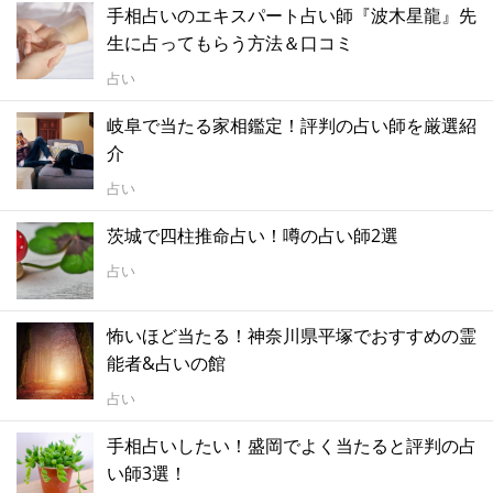
手相占いのエキスパート占い師『波木星龍』先
生に占ってもらう方法＆口コミ
占い
岐阜で当たる家相鑑定！評判の占い師を厳選紹
介
占い
茨城で四柱推命占い！噂の占い師2選
占い
怖いほど当たる！神奈川県平塚でおすすめの霊
能者&占いの館
占い
手相占いしたい！盛岡でよく当たると評判の占
い師3選！