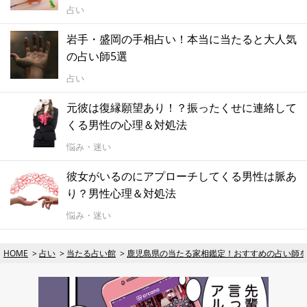
占い
岩手・盛岡の手相占い！本当に当たると大人気
の占い師5選
占い
元彼は復縁願望あり！？振ったくせに連絡して
くる男性の心理＆対処法
悩み・迷い
彼女がいるのにアプローチしてくる男性は脈あ
り？男性心理＆対処法
悩み・迷い
HOME
占い
当たる占い館
鹿児島県の当たる家相鑑定！おすすめの占い師