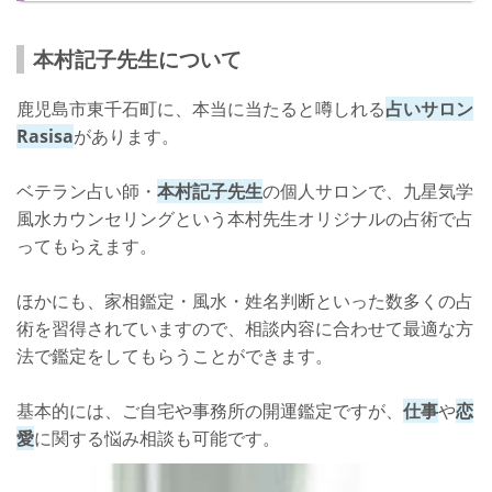
本村記子先生について
鹿児島市東千石町に、本当に当たると噂しれる
占いサロン
Rasisa
があります。
ベテラン占い師・
本村記子先生
の個人サロンで、九星気学
風水カウンセリングという本村先生オリジナルの占術で占
ってもらえます。
ほかにも、家相鑑定・風水・姓名判断といった数多くの占
術を習得されていますので、相談内容に合わせて最適な方
法で鑑定をしてもらうことができます。
基本的には、ご自宅や事務所の開運鑑定ですが、
仕事
や
恋
愛
に関する悩み相談も可能です。