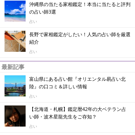
沖縄県の当たる家相鑑定！本当に当たると評判
の占い師3選
占い
長野で家相鑑定がしたい！人気の占い師を厳選
紹介
占い
最新記事
富山県にある占い館『オリエンタル易占い北
陸』の口コミ＆詳しい情報
占い
【北海道・札幌】鑑定暦42年の大ベテラン占
い師・波木星龍先生をご存知？
占い