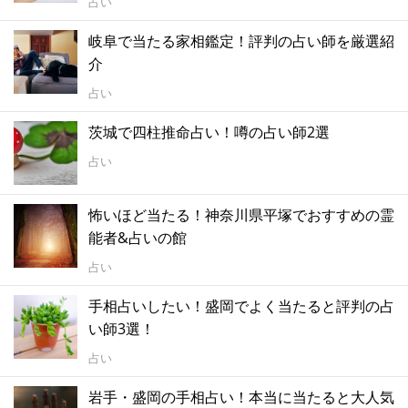
占い
岐阜で当たる家相鑑定！評判の占い師を厳選紹
介
占い
茨城で四柱推命占い！噂の占い師2選
占い
怖いほど当たる！神奈川県平塚でおすすめの霊
能者&占いの館
占い
手相占いしたい！盛岡でよく当たると評判の占
い師3選！
占い
岩手・盛岡の手相占い！本当に当たると大人気