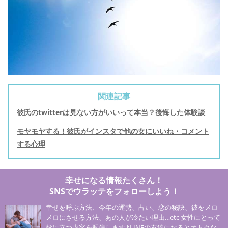
関連記事
彼氏のtwitterは見ない方がいいって本当？後悔した体験談
モヤモヤする！彼氏がインスタで他の女にいいね・コメント
する心理
幸せになる情報たくさん！
SNSでウラッテをフォローしよう！
幸せを呼ぶ方法、今年の運勢、占い、恋の秘訣、彼をメロ
メロにさせる方法、あの人が冷たい理由…etc 女性にとって
役に立つ内容を配信します♪LINEの友達になるとオトクな