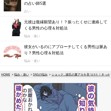
の占い師5選
占い
元彼は復縁願望あり！？振ったくせに連絡して
くる男性の心理＆対処法
悩み・迷い
彼女がいるのにアプローチしてくる男性は脈あ
り？男性心理＆対処法
悩み・迷い
HOME
悩み・迷い
SNSの悩み
ショック…彼氏の裏アカを見つけた！きっか