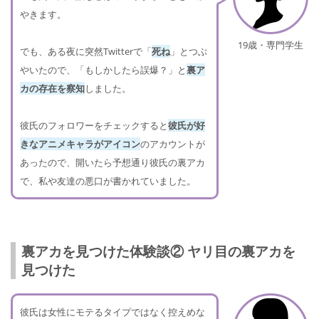
やきます。
19歳・専門学生
でも、ある夜に突然Twitterで「
死ね
」とつぶ
やいたので、「もしかしたら誤爆？」と
裏ア
カの存在を察知
しました。
彼氏のフォロワーをチェックすると
彼氏が好
きなアニメキャラがアイコン
のアカウントが
あったので、開いたら予想通り彼氏の裏アカ
で、私や友達の悪口が書かれていました。
裏アカを見つけた体験談② ヤリ目の裏アカを
見つけた
彼氏は女性にモテるタイプではなく控えめな