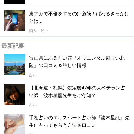
裏アカで不倫をするのは危険！ばれるきっかけ
とは…
悩み・迷い
最新記事
富山県にある占い館『オリエンタル易占い北
陸』の口コミ＆詳しい情報
占い
【北海道・札幌】鑑定暦42年の大ベテラン占
い師・波木星龍先生をご存知？
占い
手相占いのエキスパート占い師『波木星龍』先
生に占ってもらう方法＆口コミ