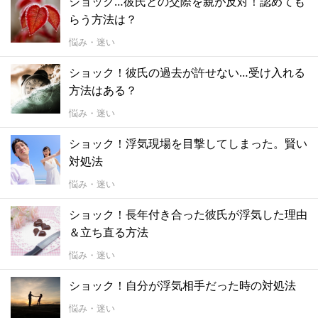
ショック…彼氏との交際を親が反対！認めても
らう方法は？
悩み・迷い
ショック！彼氏の過去が許せない…受け入れる
方法はある？
悩み・迷い
ショック！浮気現場を目撃してしまった。賢い
対処法
悩み・迷い
ショック！長年付き合った彼氏が浮気した理由
＆立ち直る方法
悩み・迷い
ショック！自分が浮気相手だった時の対処法
悩み・迷い