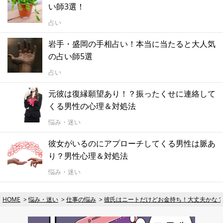
い師3選！
占い
岩手・盛岡の手相占い！本当に当たると大人気
の占い師5選
占い
元彼は復縁願望あり！？振ったくせに連絡して
くる男性の心理＆対処法
悩み・迷い
彼女がいるのにアプローチしてくる男性は脈あ
り？男性心理＆対処法
悩み・迷い
HOME
悩み・迷い
仕事の悩み
彼氏はニートだけどお金持ち！大丈夫かな