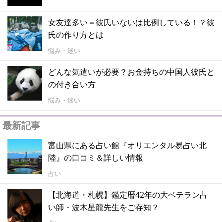
女友達多い＝彼氏いないは比例している！？彼
氏の作り方とは
悩み・迷い
どんな気遣いが必要？お金持ちの中国人彼氏と
の付き合い方
悩み・迷い
最新記事
富山県にある占い館『オリエンタル易占い北
陸』の口コミ＆詳しい情報
占い
【北海道・札幌】鑑定暦42年の大ベテラン占
い師・波木星龍先生をご存知？