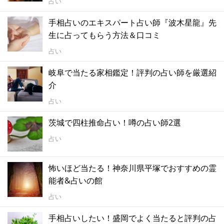
占い
手相占いのエキスパート占い師『波木星龍』先
生に占ってもらう方法＆口コミ
占い
岐阜で当たる家相鑑定！評判の占い師を厳選紹
介
占い
茨城で四柱推命占い！噂の占い師2選
占い
怖いほど当たる！神奈川県平塚でおすすめの霊
能者&占いの館
占い
手相占いしたい！盛岡でよく当たると評判の占