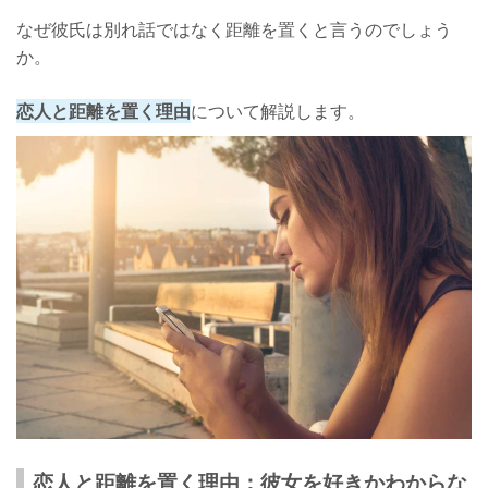
恋人と距離を置く経験をした人の割合
なぜ彼氏は別れ話ではなく距離を置くと言うのでしょう
彼氏と距離を置く経験をした確率ってどのくらい？
か。
彼氏と距離を置く期間の過ごし方
恋人と距離を置く理由
について解説します。
彼氏とうまくいかない原因を改善する
恋人関係を良くするために何ができるか考える
自分磨きをする
冷却期間中、彼氏への連絡はどうするべき？
基本的に自分からLINEや電話はしない
彼氏から連絡がきたら返してOK
彼氏と距離を置く期間にやってはいけないこと
自分からLINEや電話をする
SNS、友達などから彼のことを探る
恋人と距離を置く理由：彼女を好きかわからな