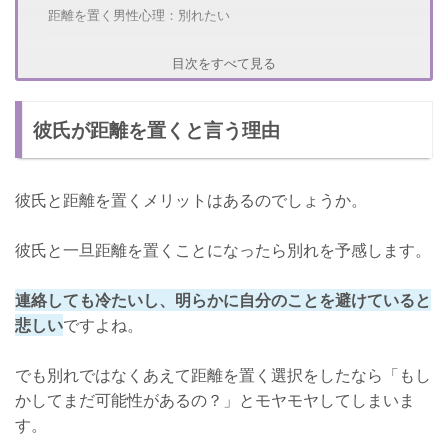
距離を置く男性心理：別れたい
距離を置く男性心理：恋愛に疲れた
目次をすべて見る
距離を置く男性心理：彼女を後悔させたい
彼氏が距離を置くと言う理由
彼氏と距離を置くのは意味ないって本当？
彼と距離を置く意味とは？
彼氏と距離を置くメリットはあるのでしょうか。
彼氏と一旦距離を置くのは正しいの？
彼氏と一旦距離を置くメリット
彼氏と一旦距離を置くことになったら別れを予感します。
彼氏と距離を置くメリット：恋人の大切さに気づく
連絡しても冷たいし、明らかに自分のことを避けていると
彼氏と距離を置くメリット：自分の本当の気持ちがわかる
悲しい
ですよね。
彼氏といったん距離を置くデメリット
でも別れではなくあえて距離を置く選択をしたなら「もし
彼氏と距離を置くデメリット：寂しくなる
かしてまだ可能性があるの？」とモヤモヤしてしまいま
彼氏と距離を置くデメリット：別れる確率が高い
す。