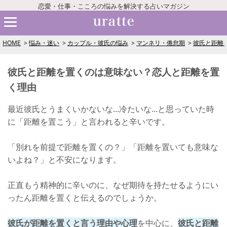
恋愛・仕事・こころの悩みを解決する占いマガジン
HOME
悩み・迷い
カップル・彼氏の悩み
マンネリ・倦怠期
彼氏と距離
彼氏と距離を置くのは意味ない？恋人と距離を置
く理由
最近彼氏とうまくいかないな...冷たいな...と思っていた時
に「距離を置こう」と言われると辛いです。
「別れを前提で距離を置くの？」「距離を置いても意味な
いよね？」と不安になります。
正直もう精神的に辛いのに、なぜ期待を持たせるようにい
ったん距離を置くと伝えるのでしょうか。
彼氏が距離を置くと言う理由や心理
を中心に、
彼氏と距離