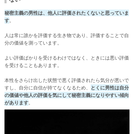
秘密主義の男性は、他人に評価されたくないと思っていま
す
。
人は常に誰かを評価する生き物であり、評価することで自
分の価値を測っています。
よい評価ばかりを受けるわけではなく、ときには悪い評価
を受けることもあります。
本性をさらけ出した状態で悪く評価されたら気分が悪いで
すし、自分に自信が持てなくなるため、
とくに男性は自分
の価値や他人の評価を気にして秘密主義になりやすい傾向
があります
。