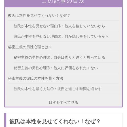
この記事の目次
彼氏は本性を見せてくれない！なぜ？
彼氏が本性を見せない理由➀：他人を信じていないから
彼氏が本性を見せない理由➁：何か隠し事をしているから
秘密主義の男性心理とは？
秘密主義の男性心理➀：自分は周りと違うと思っている
秘密主義の男性心理➁：他人に評価をされたくない
秘密主義の彼氏の本性を暴く方法
彼氏の本性を暴く方法➀：彼氏と過ごす時間を増やす
彼氏の本性を暴く方法➁：自分が本性を見せる
目次をすべて見る
秘密主義の彼氏とうまく付き合っていく方法
彼氏は本性を見せてくれない！なぜ？
付き合っていく方法➀：今の彼氏を尊重する