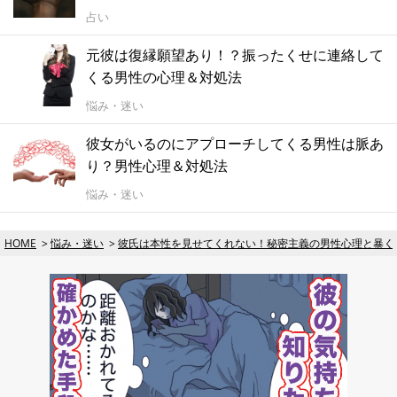
占い
元彼は復縁願望あり！？振ったくせに連絡して
くる男性の心理＆対処法
悩み・迷い
彼女がいるのにアプローチしてくる男性は脈あ
り？男性心理＆対処法
悩み・迷い
HOME
悩み・迷い
彼氏は本性を見せてくれない！秘密主義の男性心理と暴く