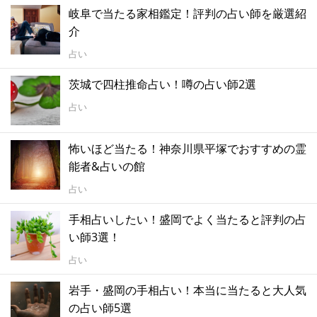
岐阜で当たる家相鑑定！評判の占い師を厳選紹
介
占い
茨城で四柱推命占い！噂の占い師2選
占い
怖いほど当たる！神奈川県平塚でおすすめの霊
能者&占いの館
占い
手相占いしたい！盛岡でよく当たると評判の占
い師3選！
占い
岩手・盛岡の手相占い！本当に当たると大人気
の占い師5選