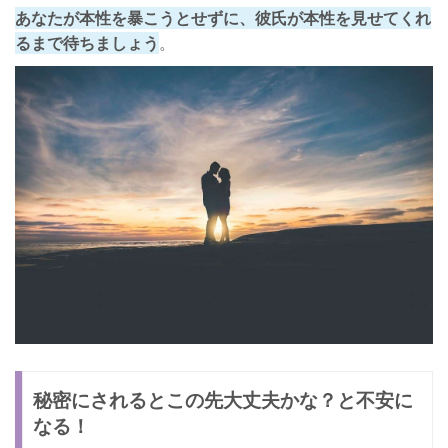
あなたが本性を暴こうとせずに、彼氏が本性を見せてくれ
るまで待ちましょう
。
秘密にされるとこの先大丈夫かな？と不安に
なる！