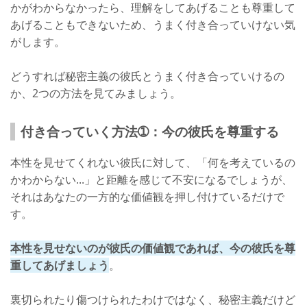
かがわからなかったら、理解をしてあげることも尊重して
あげることもできないため、うまく付き合っていけない気
がします。
どうすれば秘密主義の彼氏とうまく付き合っていけるの
か、2つの方法を見てみましょう。
付き合っていく方法➀：今の彼氏を尊重する
本性を見せてくれない彼氏に対して、「何を考えているの
かわからない...」と距離を感じて不安になるでしょうが、
それはあなたの一方的な価値観を押し付けているだけで
す。
本性を見せないのが彼氏の価値観であれば、今の彼氏を尊
重してあげましょう
。
裏切られたり傷つけられたわけではなく、秘密主義だけど