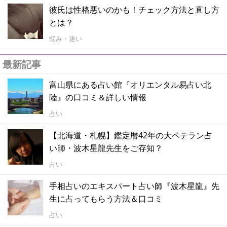
彼氏は性格悪いのかも！チェック方法と直し方
とは？
悩み・迷い
最新記事
富山県にある占い館『オリエンタル易占い北
陸』の口コミ＆詳しい情報
占い
【北海道・札幌】鑑定暦42年の大ベテラン占
い師・波木星龍先生をご存知？
占い
手相占いのエキスパート占い師『波木星龍』先
生に占ってもらう方法＆口コミ
占い