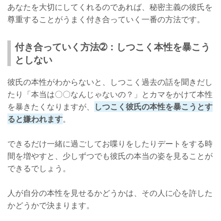
あなたを大切にしてくれるのであれば、秘密主義の彼氏を
尊重することがうまく付き合っていく一番の方法です。
付き合っていく方法➁：しつこく本性を暴こう
としない
彼氏の本性がわからないと、しつこく過去の話を聞きだし
たり「本当は〇〇なんじゃないの？」とカマをかけて本性
を暴きたくなりますが、
しつこく彼氏の本性を暴こうとす
ると嫌われます
。
できるだけ一緒に過ごしてお喋りをしたりデートをする時
間を増やすと、少しずつでも彼氏の本当の姿を見ることが
できるでしょう。
人が自分の本性を見せるかどうかは、その人に心を許した
かどうかで決まります。