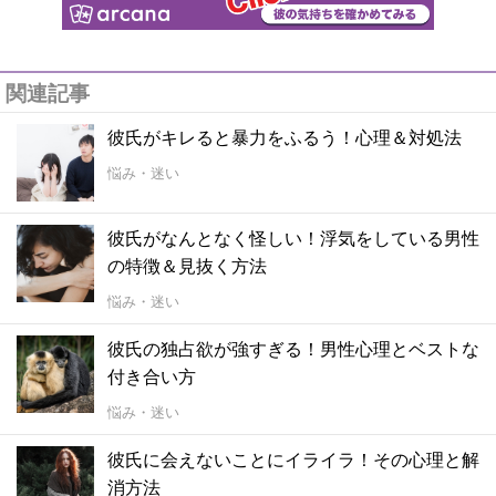
関連記事
彼氏がキレると暴力をふるう！心理＆対処法
悩み・迷い
彼氏がなんとなく怪しい！浮気をしている男性
の特徴＆見抜く方法
悩み・迷い
彼氏の独占欲が強すぎる！男性心理とベストな
付き合い方
悩み・迷い
彼氏に会えないことにイライラ！その心理と解
消方法