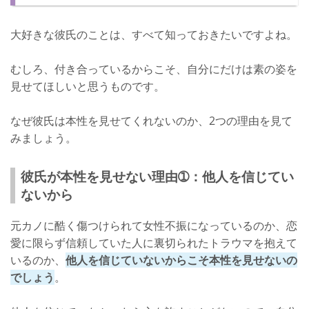
付き合っていく方法➁：しつこく本性を暴こうとしない
大好きな彼氏のことは、すべて知っておきたいですよね。
秘密にされるとこの先大丈夫かな？と不安になる！
むしろ、付き合っているからこそ、自分にだけは素の姿を
見せてほしいと思うものです。
なぜ彼氏は本性を見せてくれないのか、2つの理由を見て
みましょう。
彼氏が本性を見せない理由➀：他人を信じてい
ないから
元カノに酷く傷つけられて女性不振になっているのか、恋
愛に限らず信頼していた人に裏切られたトラウマを抱えて
いるのか、
他人を信じていないからこそ本性を見せないの
でしょう
。