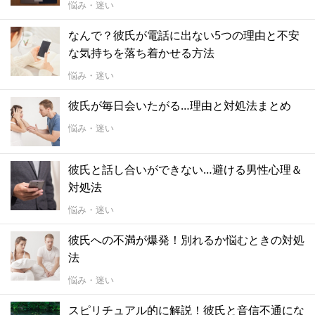
悩み・迷い
なんで？彼氏が電話に出ない5つの理由と不安
な気持ちを落ち着かせる方法
悩み・迷い
彼氏が毎日会いたがる…理由と対処法まとめ
悩み・迷い
彼氏と話し合いができない…避ける男性心理＆
対処法
悩み・迷い
彼氏への不満が爆発！別れるか悩むときの対処
法
悩み・迷い
スピリチュアル的に解説！彼氏と音信不通にな