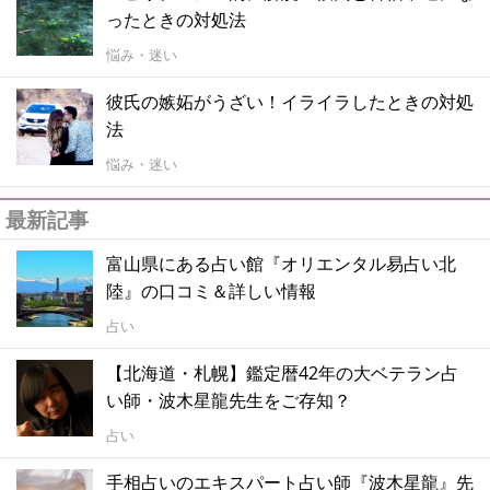
ったときの対処法
悩み・迷い
彼氏の嫉妬がうざい！イライラしたときの対処
法
悩み・迷い
最新記事
富山県にある占い館『オリエンタル易占い北
陸』の口コミ＆詳しい情報
占い
【北海道・札幌】鑑定暦42年の大ベテラン占
い師・波木星龍先生をご存知？
占い
手相占いのエキスパート占い師『波木星龍』先