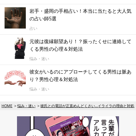
岩手・盛岡の手相占い！本当に当たると大人気
の占い師5選
占い
元彼は復縁願望あり！？振ったくせに連絡して
くる男性の心理＆対処法
悩み・迷い
彼女がいるのにアプローチしてくる男性は脈あ
り？男性心理＆対処法
悩み・迷い
HOME
悩み・迷い
彼氏との電話が正直めんどくさい…イライラの理由と対処