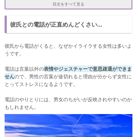
彼氏との電話中イライラしたときの対処法
目次をすべて見る
彼が黙ったら別の日にまた話し合おうと電話をきる
彼氏との電話が正直めんどくさい…
彼が沈黙したら考え事してるんだなと良心的に解釈する
喧嘩にならないよう気をつけよう！
彼氏から電話がくると、なぜかイライラする女性は多いよ
うです。
電話は言葉以外の
表情やジェスチャーで意思疎通ができま
せん
ので、男性の言葉が途切れると理由が分からず女性に
とってストレスになるようです。
電話のやりとりには、男女のちがいが反映されやすいのか
もしれません。