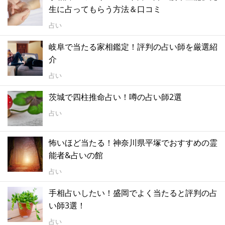
生に占ってもらう方法＆口コミ
占い
岐阜で当たる家相鑑定！評判の占い師を厳選紹
介
占い
茨城で四柱推命占い！噂の占い師2選
占い
怖いほど当たる！神奈川県平塚でおすすめの霊
能者&占いの館
占い
手相占いしたい！盛岡でよく当たると評判の占
い師3選！
占い