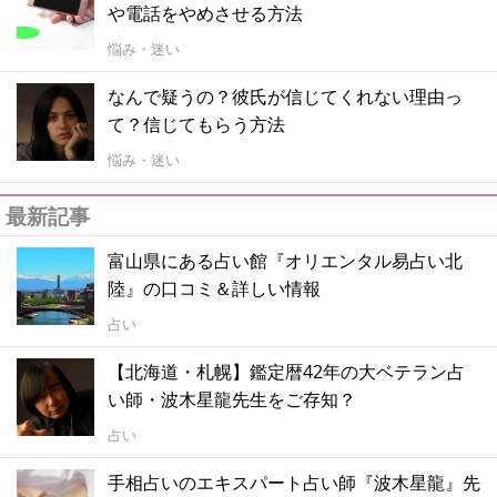
や電話をやめさせる方法
悩み・迷い
なんで疑うの？彼氏が信じてくれない理由っ
て？信じてもらう方法
悩み・迷い
最新記事
富山県にある占い館『オリエンタル易占い北
陸』の口コミ＆詳しい情報
占い
【北海道・札幌】鑑定暦42年の大ベテラン占
い師・波木星龍先生をご存知？
占い
手相占いのエキスパート占い師『波木星龍』先