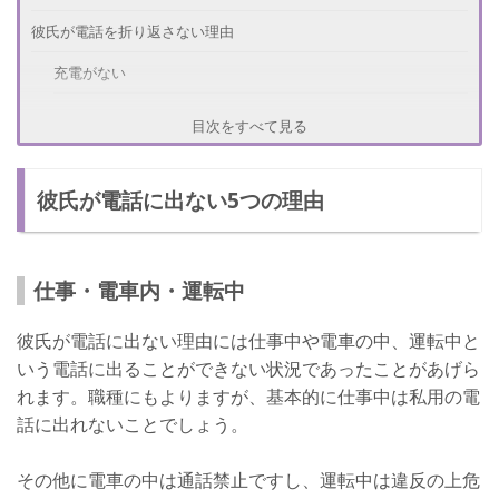
彼氏が電話を折り返さない理由
充電がない
折り返すことを忘れてた
目次をすべて見る
怒ってるアピール
彼氏が電話に出ない5つの理由
不安な気持ちを落ち着かせる方法
勝手な想像をしない
彼氏の友人や身内を頼る
仕事・電車内・運転中
さいごに
彼氏が電話に出ない理由には仕事中や電車の中、運転中と
いう電話に出ることができない状況であったことがあげら
れます。職種にもよりますが、基本的に仕事中は私用の電
話に出れないことでしょう。
その他に電車の中は通話禁止ですし、運転中は違反の上危