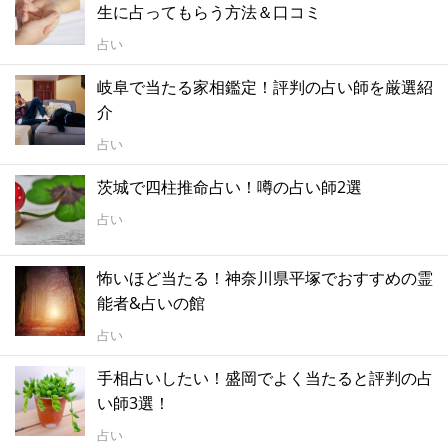
生に占ってもらう方法＆口コミ
占い
岐阜で当たる家相鑑定！評判の占い師を厳選紹
介
占い
茨城で四柱推命占い！噂の占い師2選
占い
怖いほど当たる！神奈川県平塚でおすすめの霊
能者&占いの館
占い
手相占いしたい！盛岡でよく当たると評判の占
い師3選！
占い