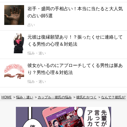
岩手・盛岡の手相占い！本当に当たると大人気
の占い師5選
占い
元彼は復縁願望あり！？振ったくせに連絡して
くる男性の心理＆対処法
悩み・迷い
彼女がいるのにアプローチしてくる男性は脈あ
り？男性心理＆対処法
悩み・迷い
HOME
悩み・迷い
カップル・彼氏の悩み
彼氏むかつく
なんで？彼氏が