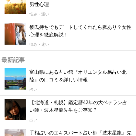
男性心理
悩み・迷い
彼氏持ちでもデートしてくれたら脈あり？女性
心理を徹底解説！
悩み・迷い
最新記事
富山県にある占い館『オリエンタル易占い北
陸』の口コミ＆詳しい情報
占い
【北海道・札幌】鑑定暦42年の大ベテラン占
い師・波木星龍先生をご存知？
占い
手相占いのエキスパート占い師『波木星龍』先