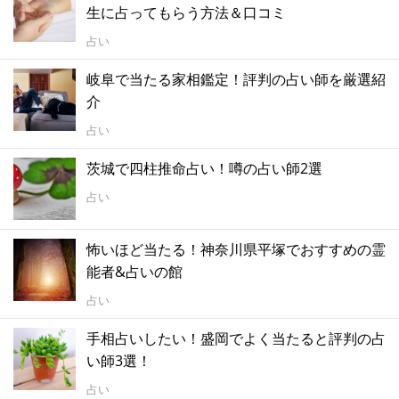
生に占ってもらう方法＆口コミ
占い
岐阜で当たる家相鑑定！評判の占い師を厳選紹
介
占い
茨城で四柱推命占い！噂の占い師2選
占い
怖いほど当たる！神奈川県平塚でおすすめの霊
能者&占いの館
占い
手相占いしたい！盛岡でよく当たると評判の占
い師3選！
占い