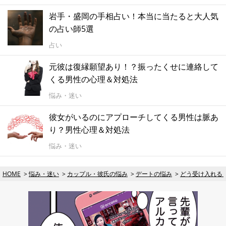
岩手・盛岡の手相占い！本当に当たると大人気
の占い師5選
占い
元彼は復縁願望あり！？振ったくせに連絡して
くる男性の心理＆対処法
悩み・迷い
彼女がいるのにアプローチしてくる男性は脈あ
り？男性心理＆対処法
悩み・迷い
HOME
悩み・迷い
カップル・彼氏の悩み
デートの悩み
どう受け入れる