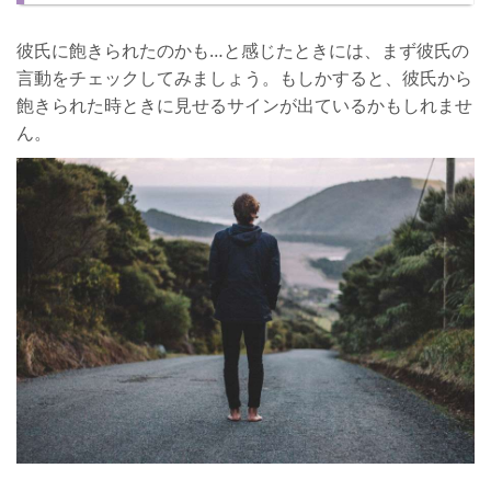
理由⑦女子力の低下
彼氏に飽きられたのかも…と感じたときには、まず彼氏の
理由⑧見た目重視で付き合った
言動をチェックしてみましょう。もしかすると、彼氏から
飽きられた時ときに見せるサインが出ているかもしれませ
理由⑨気持ちの差
ん。
理由⑩他に好きな人ができた
こんな彼女は飽きられやすい！飽きられる女の特徴
彼氏に飽きられたときの対処法
さいごに