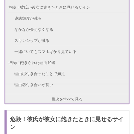
危険！彼氏が彼女に飽きたときに見せるサイン
連絡頻度が減る
なかなか会えなくなる
スキンシップが減る
一緒にいてもスマホばかり見ている
彼氏に飽きられた理由10選
理由①付き合ったことで満足
理由②付き合いが長い
理由③変化・刺激がない
目次をすべて見る
理由④連絡頻度が高い
危険！彼氏が彼女に飽きたときに見せるサイ
理由⑤共通点がない
ン
理由⑥会話が盛り上がらない