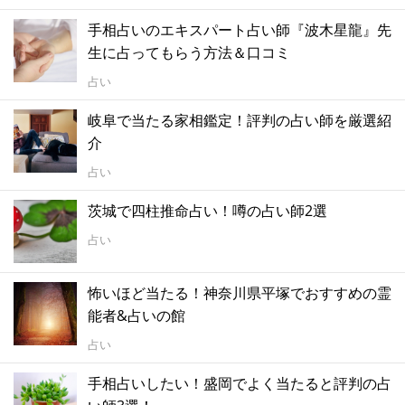
手相占いのエキスパート占い師『波木星龍』先
生に占ってもらう方法＆口コミ
占い
岐阜で当たる家相鑑定！評判の占い師を厳選紹
介
占い
茨城で四柱推命占い！噂の占い師2選
占い
怖いほど当たる！神奈川県平塚でおすすめの霊
能者&占いの館
占い
手相占いしたい！盛岡でよく当たると評判の占