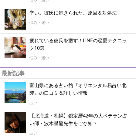
辛い。彼氏に飽きられた。原因＆対処法
悩み・迷い
疲れている彼氏を癒す！LINEの恋愛テクニッ
ク10選
悩み・迷い
最新記事
富山県にある占い館『オリエンタル易占い北
陸』の口コミ＆詳しい情報
占い
【北海道・札幌】鑑定暦42年の大ベテラン占
い師・波木星龍先生をご存知？
占い