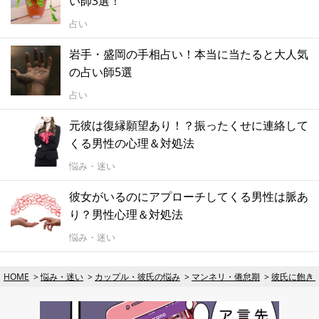
い師3選！
占い
岩手・盛岡の手相占い！本当に当たると大人気
の占い師5選
占い
元彼は復縁願望あり！？振ったくせに連絡して
くる男性の心理＆対処法
悩み・迷い
彼女がいるのにアプローチしてくる男性は脈あ
り？男性心理＆対処法
悩み・迷い
HOME
悩み・迷い
カップル・彼氏の悩み
マンネリ・倦怠期
彼氏に飽き