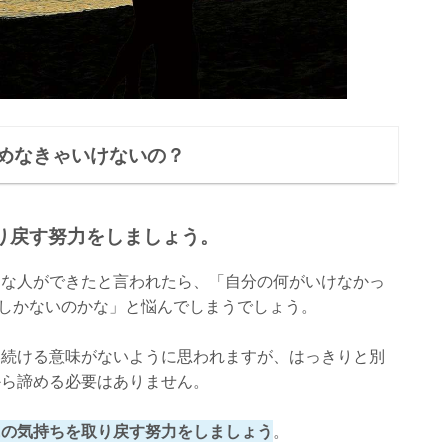
めなきゃいけないの？
り戻す努力をしましょう。
きな人ができたと言われたら、「自分の何がいけなかっ
めるしかないのかな」と悩んでしまうでしょう。
い続ける意味がないように思われますが、はっきりと別
から諦める必要はありません。
氏の気持ちを取り戻す努力をしましょう
。