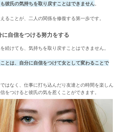
ても彼氏の気持ちを取り戻すことはできません
。
考えることが、二人の関係を修復する第一歩です。
分に自信をつける努力をする
係を続けても、気持ちを取り戻すことはできません。
なことは、自分に自信をつけて女として変わることで
けではなく、仕事に打ち込んだり友達との時間を楽しん
自信をつけると彼氏の気を惹くことができます。