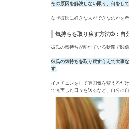
その原因を解決しない限り、何をし
なぜ彼氏に好きな人ができなのかを
気持ちを取り戻す方法➁：自
彼氏の気持ちが離れている状態で関
彼氏の気持ちを取り戻すうえで大事
す
。
イメチェンをして雰囲気を変えるだ
で充実した日々を送るなど、自分に