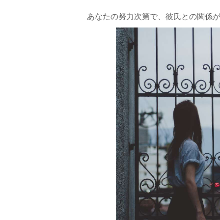
あなたの努力次第で、彼氏との関係