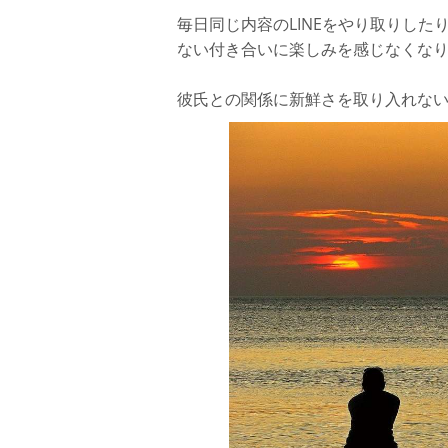
毎日同じ内容のLINEをやり取りし
ない付き合いに楽しみを感じなくな
彼氏との関係に新鮮さを取り入れな