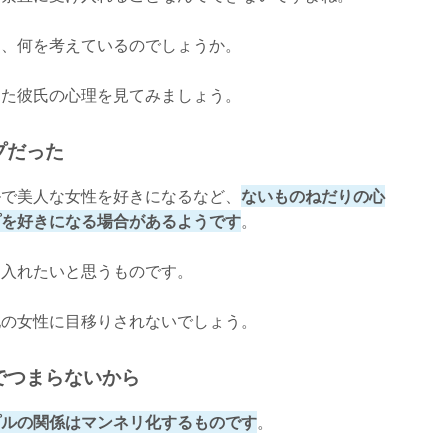
は、何を考えているのでしょうか。
きた彼氏の心理を見てみましょう。
プだった
ルで美人な女性を好きになるなど、
ないものねだりの心
プを好きになる場合があるようです
。
に入れたいと思うものです。
他の女性に目移りされないでしょう。
でつまらないから
プルの関係はマンネリ化するものです
。