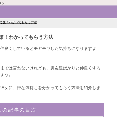
ジン
で嫌！わかってもらう方法
嫌！わかってもらう方法
に仲良くしているとモヤモヤした気持ちになりますよ
とまでは言わないけれども、男友達ばかりと仲良くする
しょう。
る彼女に、嫌な気持ちを分かってもらう方法を紹介しま
この記事の目次