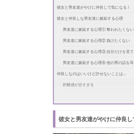
彼女と男友達がやけに仲良しで気になる！
彼女と仲良しな男友達に嫉妬する心理
男友達に嫉妬する心理① 奪われたくない
男友達に嫉妬する心理② 負けたくない
男友達に嫉妬する心理③ 自分だけを見
男友達に嫉妬する心理④ 他の男の話を
仲良しなのはいいけど許せないことは…
距離感が近すぎる
2人きりで飲みに行く
悩み相談をしている
彼女と男友達がやけに仲良し
デート中にLINEをする
男友達ばかりを優先する