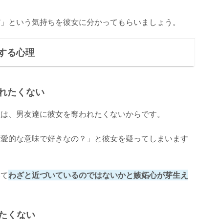
だ」という気持ちを彼女に分かってもらいましょう。
する心理
れたくない
理は、男友達に彼女を奪われたくないからです。
恋愛的な意味で好きなの？」と彼女を疑ってしまいます
いて
わざと近づいているのではないかと嫉妬心が芽生え
たくない