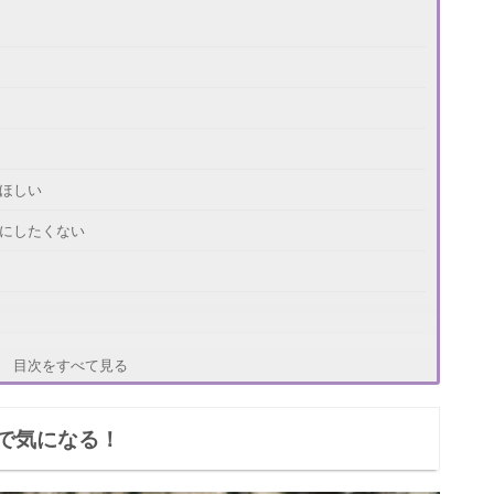
てほしい
耳にしたくない
目次をすべて見る
で気になる！