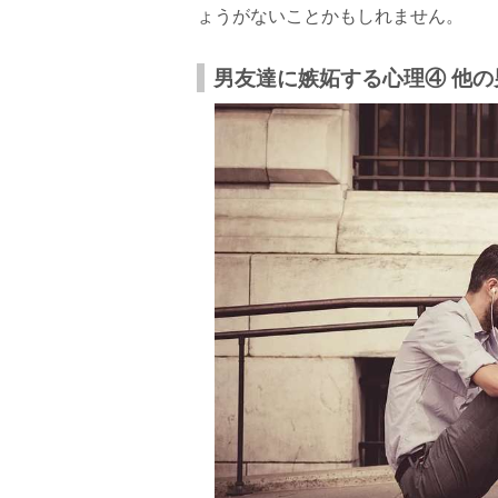
ょうがないことかもしれません。
男友達に嫉妬する心理④ 他