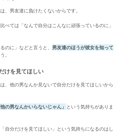
理は、男友達に負けたくないからです。
と比べては「なんで自分はこんなに頑張っているのに」
れるのに」などと言うと、
男友達のほうが彼女を知って
ょう。
分だけを見てほしい
理は、他の男なんか見ないで自分だけを見てほしいから
ば他の男なんかいらないじゃん」
という気持ちがありま
、「自分だけを見てほしい」という気持ちになるのはし