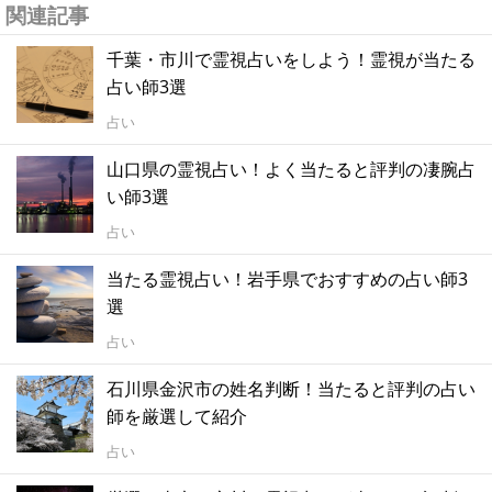
関連記事
千葉・市川で霊視占いをしよう！霊視が当たる
占い師3選
占い
山口県の霊視占い！よく当たると評判の凄腕占
い師3選
占い
当たる霊視占い！岩手県でおすすめの占い師3
選
占い
石川県金沢市の姓名判断！当たると評判の占い
師を厳選して紹介
占い