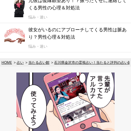
元彼は復縁願望あり！？振ったくせに連絡して
くる男性の心理＆対処法
悩み・迷い
彼女がいるのにアプローチしてくる男性は脈あ
り？男性心理＆対処法
悩み・迷い
HOME
占い
当たる占い館
石川県金沢市の霊視占い！当たると評判の占い師