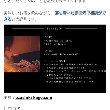
など、たくさんのことを霊視で占ってくれます。
美味しいお酒を飲みながら、
落ち着いた雰囲気で相談がで
きる
と大評判です。
出典：
ozashiki-kago.com
口コミ