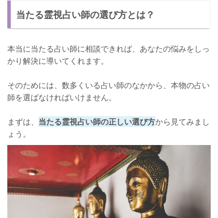
当たる霊視占い師の選び方とは？
mai先生について
口コミ
本当に当たる占い師に相談できれば、あなたの悩みをしっ
店舗詳細
かり解決に導いてくれます。
石川県金沢市で霊視が当たる占い師【レムリア：銀雷矢(しろがね
らいや)先生】
そのためには、数多くいる占い師のなかから、本物の占い
銀雷矢先生について
師を選ばなければいけません。
口コミ
まずは、
当たる霊視占い師の正しい選び方
から見てみまし
店舗詳細
ょう。
石川県金沢市の霊視占い師に悩みを解決してもらおう！