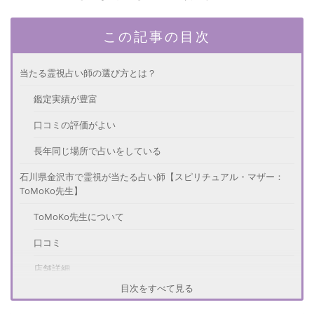
この記事の目次
当たる霊視占い師の選び方とは？
鑑定実績が豊富
口コミの評価がよい
長年同じ場所で占いをしている
石川県金沢市で霊視が当たる占い師【スピリチュアル・マザー：
ToMoKo先生】
ToMoKo先生について
口コミ
店舗詳細
目次をすべて見る
石川県金沢市で霊視が当たる占い師【お座敷バー 籠：mai(黒谷真
衣)先生】