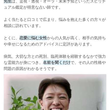
先生
は、霊視・透視・オーラ・未来予知といったスピリチ
ュアル鑑定が得意な占い師です。
よく当たると口コミで広まり、悩みを抱えた多くの方々が
相談に訪れています。
とくに、
恋愛に悩む女性
からの人気が高く、相手の気持ち
や幸せになるためのアドバイスに定評があります。
病気、大切な方との死別、臨死体験を経験するなかで強力
な霊能力が身につき、
名前を聞くだけ
で、その人の性格や
問題の原因がわかるそうです。