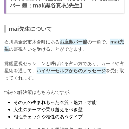
バー 籠：mai(黒谷真衣)先生】
mai先生について
石川県金沢市木倉町にある
お座敷バー籠
の一角で、
mai先
生
の霊視占いを受けることができます。
覚醒霊視セッションと呼ばれる占い方であり、カードや占
星術を通して、
ハイヤーセルフからのメッセージ
を受け取
ってくれます。
悩みの解決策はもちろんですが、
その人の生まれもった本質・魅力・才能
人生のテーマや乗り越えるべき壁
相性チェックや相性のあうタイプ