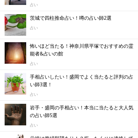
占い
茨城で四柱推命占い！噂の占い師2選
占い
怖いほど当たる！神奈川県平塚でおすすめの霊
能者&占いの館
占い
手相占いしたい！盛岡でよく当たると評判の占
い師3選！
占い
岩手・盛岡の手相占い！本当に当たると大人気
の占い師5選
占い