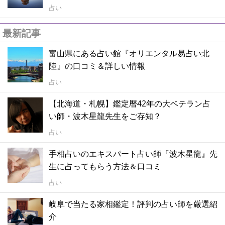
占い
最新記事
富山県にある占い館『オリエンタル易占い北
陸』の口コミ＆詳しい情報
占い
【北海道・札幌】鑑定暦42年の大ベテラン占
い師・波木星龍先生をご存知？
占い
手相占いのエキスパート占い師『波木星龍』先
生に占ってもらう方法＆口コミ
占い
岐阜で当たる家相鑑定！評判の占い師を厳選紹
介