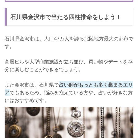
店舗詳細
石川県金沢市で当たる四柱推命をしよう！
石川県金沢市で四柱推命が得意な占い師【占い館エンソー・金沢
Rinto店：江崎充知先生】
江崎充知先生について
石川県金沢市は、人口47万人を誇る北陸地方最大の都市で
す。
口コミ
店舗詳細
高層ビルや大型商業施設が立ち並び、買い物やデートを存
石川県金沢市で四柱推命が得意な占い師【占い館・玉州：玉州(ぎ
分に楽しむことができるでしょう。
ょくしゅう)先生】
また金沢市は、石川県で
占い師がもっとも多く集まるエリ
玉州先生について
ア
でもあるため、悩みを抱えている方や、占いが好きな方
口コミ
にはおすすめです。
店舗詳細
石川県金沢市で四柱推命が得意な占い師【レムリア：銀雷矢(しろ
がねらいや)先生】
銀雷矢先生について