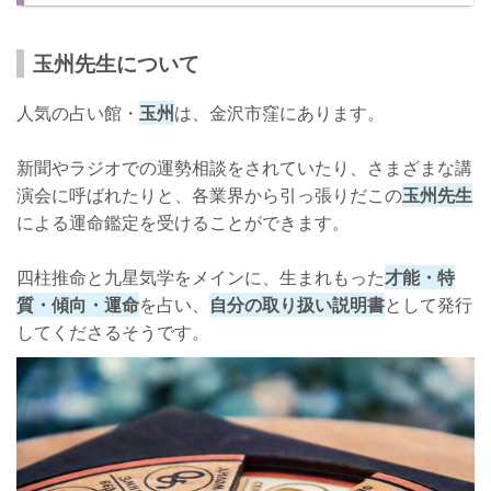
玉州先生について
人気の占い館・
玉州
は、金沢市窪にあります。
新聞やラジオでの運勢相談をされていたり、さまざまな講
演会に呼ばれたりと、各業界から引っ張りだこの
玉州先生
による運命鑑定を受けることができます。
四柱推命と九星気学をメインに、生まれもった
才能・特
質・傾向・運命
を占い、
自分の取り扱い説明書
として発行
してくださるそうです。