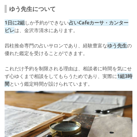
ゆう先生について
1日に2組
しか予約ができない
占いCafeカーサ・カンター
ビレ
は、金沢市清水にあります。
四柱推命専門の占いサロンであり、経験豊富な
ゆう先生
の
優れた鑑定を受けることができます。
これだけ予約を制限される理由は、相談者に時間を気にせ
ず心ゆくまで相談をしてもらうためであり、実際に
1組3時
間
という鑑定時間が設けられています。