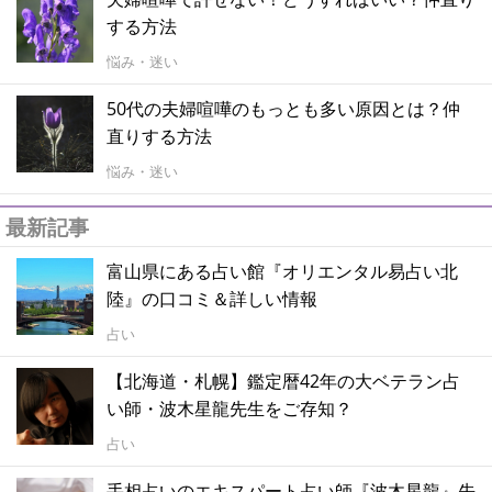
する方法
悩み・迷い
50代の夫婦喧嘩のもっとも多い原因とは？仲
直りする方法
悩み・迷い
最新記事
富山県にある占い館『オリエンタル易占い北
陸』の口コミ＆詳しい情報
占い
【北海道・札幌】鑑定暦42年の大ベテラン占
い師・波木星龍先生をご存知？
占い
手相占いのエキスパート占い師『波木星龍』先