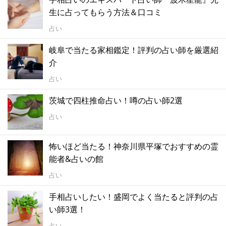
生に占ってもらう方法＆口コミ
占い
岐阜で当たる家相鑑定！評判の占い師を厳選紹
介
占い
茨城で四柱推命占い！噂の占い師2選
占い
怖いほど当たる！神奈川県平塚でおすすめの霊
能者&占いの館
占い
手相占いしたい！盛岡でよく当たると評判の占
い師3選！
占い