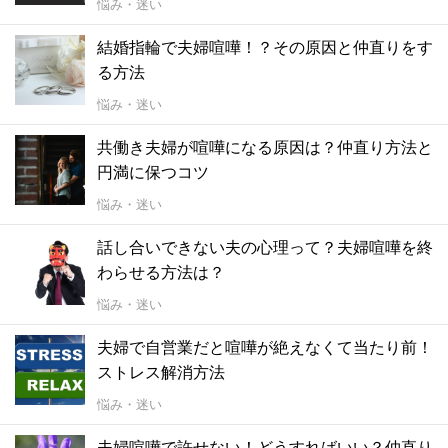
悩み・迷い
結婚指輪で夫婦喧嘩！？その原因と仲直りをす
る方法
悩み・迷い
共働き夫婦が喧嘩になる原因は？仲直り方法と
円満に保つコツ
悩み・迷い
話し合いできない夫の心理って？夫婦喧嘩を終
わらせる方法は？
悩み・迷い
夫婦で自営業だと喧嘩が絶えなくて当たり前！
ストレス解消方法
悩み・迷い
夫婦喧嘩で許せない！どうすればいい？仲直り