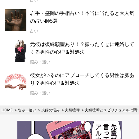
岩手・盛岡の手相占い！本当に当たると大人気
の占い師5選
占い
元彼は復縁願望あり！？振ったくせに連絡して
くる男性の心理＆対処法
悩み・迷い
彼女がいるのにアプローチしてくる男性は脈あ
り？男性心理＆対処法
悩み・迷い
HOME
悩み・迷い
夫婦の悩み
夫婦喧嘩
夫婦喧嘩とスピリチュアルは関