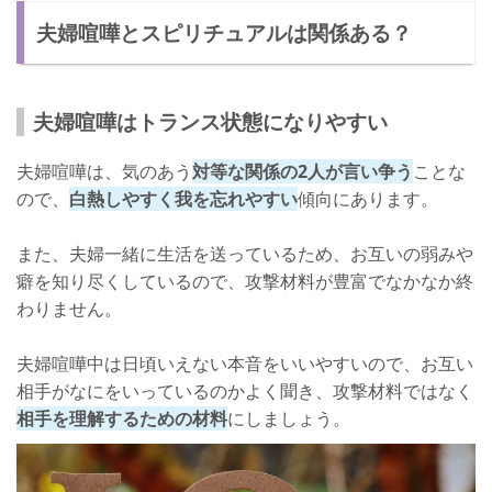
夫婦喧嘩とスピリチュアルは関係ある？
スピリチュアルの力で夫婦喧嘩をなくすことはできる？
夫婦喧嘩の原因はコミュニケーション不足
まずは自分に向き合うこと
夫婦喧嘩はトランス状態になりやすい
夫婦喧嘩を減らせるように頑張ろう！
夫婦喧嘩は、気のあう
対等な関係の2人が言い争う
ことな
ので、
白熱しやすく我を忘れやすい
傾向にあります。
また、夫婦一緒に生活を送っているため、お互いの弱みや
癖を知り尽くしているので、攻撃材料が豊富でなかなか終
わりません。
夫婦喧嘩中は日頃いえない本音をいいやすいので、お互い
相手がなにをいっているのかよく聞き、攻撃材料ではなく
相手を理解するための材料
にしましょう。