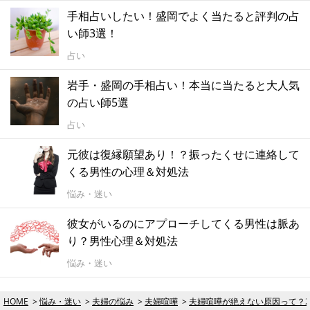
手相占いしたい！盛岡でよく当たると評判の占
い師3選！
占い
岩手・盛岡の手相占い！本当に当たると大人気
の占い師5選
占い
元彼は復縁願望あり！？振ったくせに連絡して
くる男性の心理＆対処法
悩み・迷い
彼女がいるのにアプローチしてくる男性は脈あ
り？男性心理＆対処法
悩み・迷い
HOME
悩み・迷い
夫婦の悩み
夫婦喧嘩
夫婦喧嘩が絶えない原因って？