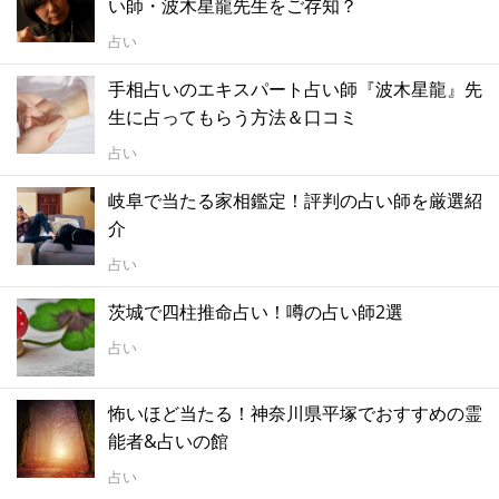
い師・波木星龍先生をご存知？
占い
手相占いのエキスパート占い師『波木星龍』先
生に占ってもらう方法＆口コミ
占い
岐阜で当たる家相鑑定！評判の占い師を厳選紹
介
占い
茨城で四柱推命占い！噂の占い師2選
占い
怖いほど当たる！神奈川県平塚でおすすめの霊
能者&占いの館
占い