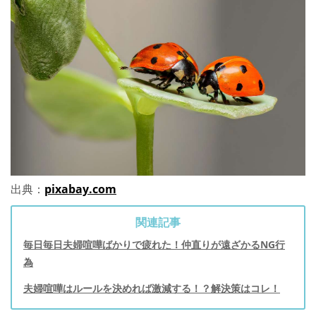
出典：
pixabay.com
関連記事
毎日毎日夫婦喧嘩ばかりで疲れた！仲直りが遠ざかるNG行
為
夫婦喧嘩はルールを決めれば激減する！？解決策はコレ！