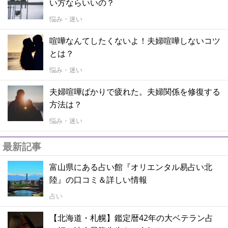
い方ならいいの？
悩み・迷い
喧嘩なんてしたくないよ！夫婦喧嘩しないコツ
とは？
悩み・迷い
夫婦喧嘩ばかりで疲れた。夫婦関係を修復する
方法は？
悩み・迷い
最新記事
富山県にある占い館『オリエンタル易占い北
陸』の口コミ＆詳しい情報
占い
【北海道・札幌】鑑定暦42年の大ベテラン占