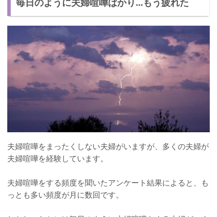
毎日のように夫婦喧嘩ばかり...もう疲れた
夫と早く仲直りしたいならこれはダメ！NG行為
【NG行為1】喧嘩を次の日にもちこす
【NG行為2】人格を攻撃する
【NG行為3】モラハラやDVをする
毎日の夫婦喧嘩を終わらせるきっかけとは
夫婦喧嘩をまったくしない夫婦がいますが、多くの夫婦が
夫婦喧嘩を経験しています。
夫婦喧嘩をする頻度を聞いたアンケート結果によると、も
っとも多い頻度が月に数回です。