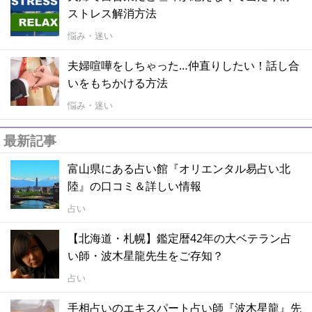
ストレス解消方法
悩み・迷い
夫婦喧嘩をしちゃった…仲直りしたい！話し合
いをもちかける方法
悩み・迷い
最新記事
富山県にある占い館『オリエンタル易占い北
陸』の口コミ＆詳しい情報
占い
【北海道・札幌】鑑定暦42年の大ベテラン占
い師・波木星龍先生をご存知？
占い
手相占いのエキスパート占い師『波木星龍』先