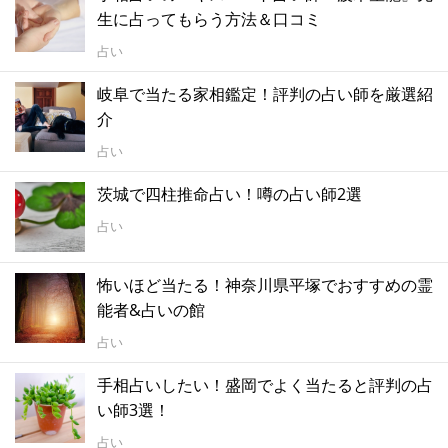
生に占ってもらう方法＆口コミ
占い
岐阜で当たる家相鑑定！評判の占い師を厳選紹
介
占い
茨城で四柱推命占い！噂の占い師2選
占い
怖いほど当たる！神奈川県平塚でおすすめの霊
能者&占いの館
占い
手相占いしたい！盛岡でよく当たると評判の占
い師3選！
占い