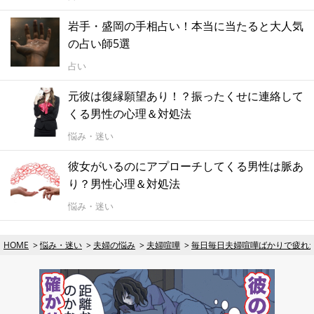
岩手・盛岡の手相占い！本当に当たると大人気
の占い師5選
占い
元彼は復縁願望あり！？振ったくせに連絡して
くる男性の心理＆対処法
悩み・迷い
彼女がいるのにアプローチしてくる男性は脈あ
り？男性心理＆対処法
悩み・迷い
HOME
悩み・迷い
夫婦の悩み
夫婦喧嘩
毎日毎日夫婦喧嘩ばかりで疲れ