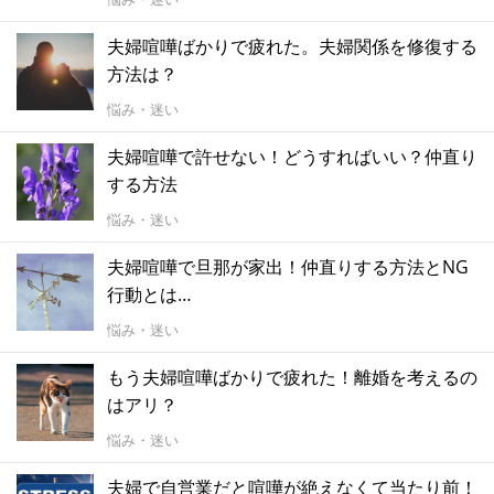
夫婦喧嘩ばかりで疲れた。夫婦関係を修復する
方法は？
悩み・迷い
夫婦喧嘩で許せない！どうすればいい？仲直り
する方法
悩み・迷い
夫婦喧嘩で旦那が家出！仲直りする方法とNG
行動とは…
悩み・迷い
もう夫婦喧嘩ばかりで疲れた！離婚を考えるの
はアリ？
悩み・迷い
夫婦で自営業だと喧嘩が絶えなくて当たり前！