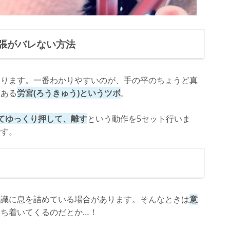
張がバレない方法
あります。一番わかりやすいのが、手の平のちょうど真
にある
労宮(ろうきゅう)というツボ
。
てゆっくり押して、離す
という動作を5セット行いま
です。
意識に息を詰めている場合があります。そんなときは
意
ち着いてくるのだとか…！