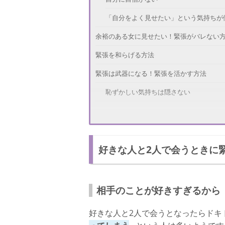
「自分をよく見せたい」という気持ちが
余裕のある女に見せたい！緊張がバレない
緊張を和らげる方法
緊張は武器になる！緊張を活かす方法
恥ずかしい気持ちは隠さない
失敗も武器になる！緊張により失敗したと
緊張しすぎて不自然な発言をした…
好きな人と2人で会うときに
緊張しすぎてぎこちない動きになった…
緊張しすぎて顔の汗が…
緊張しすぎて顔が真っ赤に…
相手のことが好きすぎるから
さいごに
好きな人と2人で会うとなったらドキ