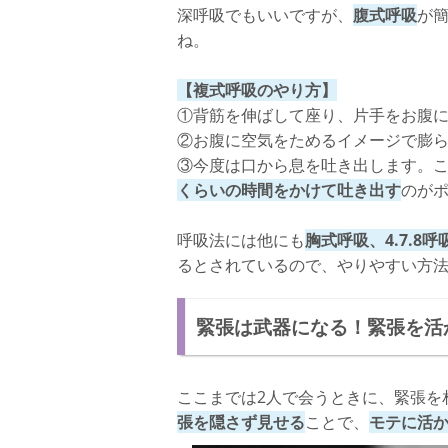
深呼吸でもいいですが、
腹式呼吸
が
ね。
【複式呼吸のやり方】
①背筋を伸ばして座り、片手をお腹
②お腹に空気をためるイメージで膨
③今度は口から息を吐き出します。
くらいの時間をかけて吐き出す
のが
呼吸法には他にも
胸式呼吸、4.7.8呼
るとされているので、やりやすい方
緊張は武器になる！緊張を活
ここまでは2人で会うときに、緊張を
張を隠さず見せる
ことで、
モテに活