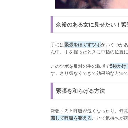
余裕のある女に見せたい！緊
手には
緊張をほぐすツボ
がいくつか
ん中、手を握ったときに中指の位置
このツボを反対の手の親指で
5秒かけ
す。さり気なくできて効果的な方法
緊張を和らげる方法
緊張すると呼吸が浅くなったり、無
識して呼吸を整える
ことで気持ちが落