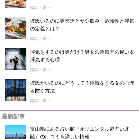
悩み・迷い
彼氏いるのに男友達とサシ飲み！危険性と浮気
の定義とは？
悩み・迷い
浮気をするのは男だけ？男女の浮気率の違い＆
浮気する心理
悩み・迷い
彼氏がいるのにどうして？浮気をする女の心理
＆防ぐ方法
悩み・迷い
最新記事
富山県にある占い館『オリエンタル易占い北
陸』の口コミ＆詳しい情報