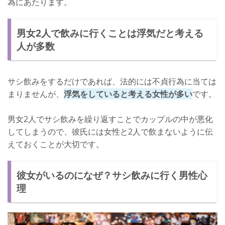
為にあたります。
男女2人で飲みに行くことは浮気だと考える
人が多数
サシ飲みをするだけであれば、法的には不貞行為に当ては
まりませんが、
浮気をしていると考える女性が多い
です。
男女2人でサシ飲みを繰り返すことでカップルの中が悪化
してしまうので、彼氏には女性と2人で飲まないように伝
えておくことが大切です。
彼女がいるのになぜ？サシ飲みに行く男性心
理