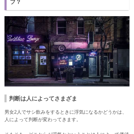
フ？
車をチェックする
彼氏のサシ飲みは全力で止めるのが正解！
判断は人によってさまざま
男女2人でサシ飲みをするときに浮気になるかどうかは、
人によって判断が変わってきます。