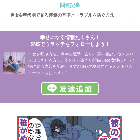
関連記事
男女&年代別で見る浮気の基準とトラブルを防ぐ方法
幸せになる情報たくさん！
SNSでウラッテをフォローしよう！
幸せを呼ぶ方法、今年の運勢、占い、恋の秘訣、彼をメロ
メロにさせる方法、あの人が冷たい理由…etc 女性にとって
役に立つ内容を配信します♪LINEの友達になるとオトクな
クーポンもお届けっ！