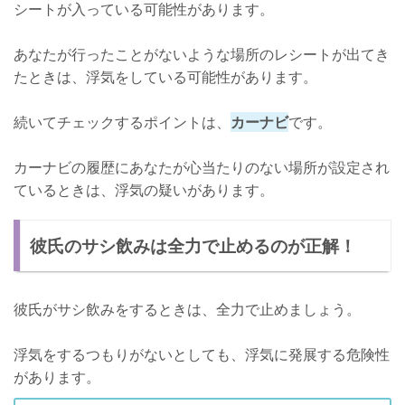
シートが入っている可能性があります。
あなたが行ったことがないような場所のレシートが出てき
たときは、浮気をしている可能性があります。
続いてチェックするポイントは、
カーナビ
です。
カーナビの履歴にあなたが心当たりのない場所が設定され
ているときは、浮気の疑いがあります。
彼氏のサシ飲みは全力で止めるのが正解！
彼氏がサシ飲みをするときは、全力で止めましょう。
浮気をするつもりがないとしても、浮気に発展する危険性
があります。