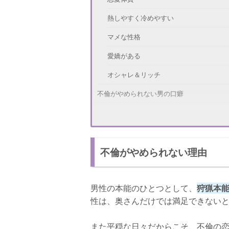
熱しやすく冷めやすい
マメな性格
愛嬌がある
オシャレ＆リッチ
不倫がやめられない男の口癖
「妻と上手くいっていないんだ」
「君といると落ち着くよ」
不倫がやめられない理由
「今すぐに離婚はできないけど…一緒に
不倫をやめる方法
男性の本能のひとつとして、
狩猟本
不倫のデメリットを考える
性は、奥さんだけでは満足できない
第三者に打ち明ける
また平穏な日々だからこそ、不倫の
夢中になれることを見つける