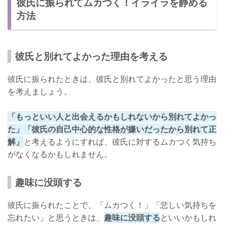
彼氏に振られてムカつく！イライラを静める
元彼以上にいい人と付き合う
方法
元彼のことを引きずらない
元彼を完全に忘れたい！どうすればいい？
彼氏と別れてよかった理由を考える
新しい恋をする
元彼のことを考えないですむ時間を過ごす
彼氏に振られたときは、彼氏と別れてよかったと思う理由
を考えましょう。
元彼の嫌な部分を思い出す
振られた元彼のことをまだ好きなときの対処法
「もっといい人と出会えるかもしれないから別れてよかっ
た」「彼氏の自己中心的な性格が嫌いだったから別れて正
解」
と考えるようにすれば、彼氏に対するムカつく気持ち
がなくなるかもしれません。
趣味に没頭する
彼氏に振られたことで、「ムカつく！」「悲しい気持ちを
忘れたい」と思うときは、
趣味に没頭する
といいかもしれ