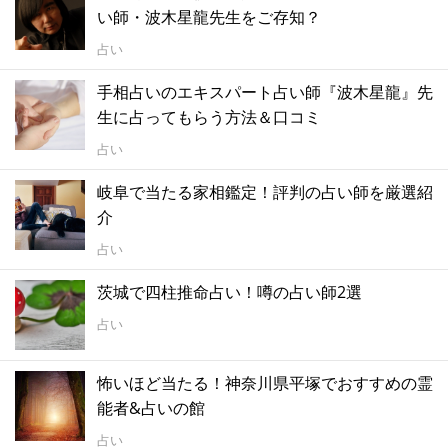
い師・波木星龍先生をご存知？
占い
手相占いのエキスパート占い師『波木星龍』先
生に占ってもらう方法＆口コミ
占い
岐阜で当たる家相鑑定！評判の占い師を厳選紹
介
占い
茨城で四柱推命占い！噂の占い師2選
占い
怖いほど当たる！神奈川県平塚でおすすめの霊
能者&占いの館
占い