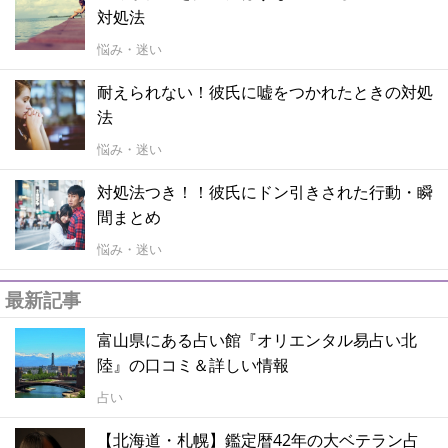
対処法
悩み・迷い
耐えられない！彼氏に嘘をつかれたときの対処
法
悩み・迷い
対処法つき！！彼氏にドン引きされた行動・瞬
間まとめ
悩み・迷い
最新記事
富山県にある占い館『オリエンタル易占い北
陸』の口コミ＆詳しい情報
占い
【北海道・札幌】鑑定暦42年の大ベテラン占