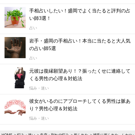
手相占いしたい！盛岡でよく当たると評判の占
い師3選！
占い
岩手・盛岡の手相占い！本当に当たると大人気
の占い師5選
占い
元彼は復縁願望あり！？振ったくせに連絡して
くる男性の心理＆対処法
悩み・迷い
彼女がいるのにアプローチしてくる男性は脈あ
り？男性心理＆対処法
悩み・迷い
HOME
悩み・迷い
失恋・別れの悩み
振られた
彼氏に振られた...ムカ