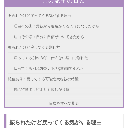
この記事の目次
振られたけど戻ってくる気がする理由
理由その①：元彼から連絡がくるようになったから
理由その②：自分に自信がついてきたから
振られたけど戻ってくる別れ方
戻ってくる別れ方①：仕方ない理由で別れた
戻ってくる別れ方➁：小さな喧嘩で別れた
確信あり！戻ってくる可能性大な彼の特徴
彼の特徴①：誰よりも寂しがり屋
彼の特徴➁：あなたの近況のチェックをしている
目次をすべて見る
彼に戻ってきてもらうためには
振られたけど戻ってくる気がする理由
彼に戻ってきてもらうためには、今までと同じ自分ではいけま
せん。