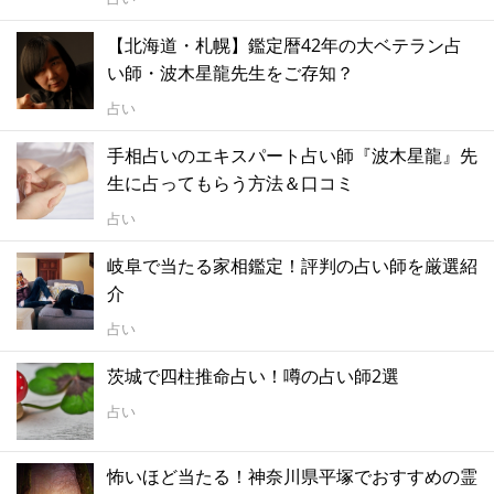
【北海道・札幌】鑑定暦42年の大ベテラン占
い師・波木星龍先生をご存知？
占い
手相占いのエキスパート占い師『波木星龍』先
生に占ってもらう方法＆口コミ
占い
岐阜で当たる家相鑑定！評判の占い師を厳選紹
介
占い
茨城で四柱推命占い！噂の占い師2選
占い
怖いほど当たる！神奈川県平塚でおすすめの霊