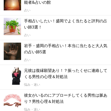
能者&占いの館
占い
手相占いしたい！盛岡でよく当たると評判の占
い師3選！
占い
岩手・盛岡の手相占い！本当に当たると大人気
の占い師5選
占い
元彼は復縁願望あり！？振ったくせに連絡して
くる男性の心理＆対処法
悩み・迷い
彼女がいるのにアプローチしてくる男性は脈あ
り？男性心理＆対処法
悩み・迷い