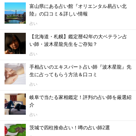
富山県にある占い館『オリエンタル易占い北
陸』の口コミ＆詳しい情報
占い
【北海道・札幌】鑑定暦42年の大ベテラン占
い師・波木星龍先生をご存知？
占い
手相占いのエキスパート占い師『波木星龍』先
生に占ってもらう方法＆口コミ
占い
岐阜で当たる家相鑑定！評判の占い師を厳選紹
介
占い
茨城で四柱推命占い！噂の占い師2選