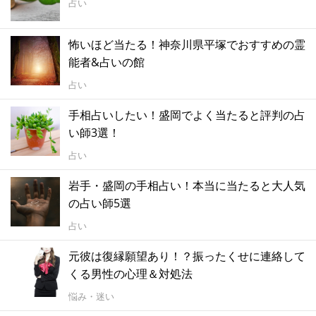
占い
怖いほど当たる！神奈川県平塚でおすすめの霊
能者&占いの館
占い
手相占いしたい！盛岡でよく当たると評判の占
い師3選！
占い
岩手・盛岡の手相占い！本当に当たると大人気
の占い師5選
占い
元彼は復縁願望あり！？振ったくせに連絡して
くる男性の心理＆対処法
悩み・迷い