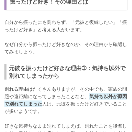
振ったけど好き！その理由とは
復縁する方法➀：少しずつ元彼との距離を縮める
復縁する方法➁：自分の素直な気持ちを伝える
自分から振ったにも関わらず、「元彼と復縁したい」「振
振ったけど嫌いになる必要はないはず！
ったけど好き」と考える人がいます。
なぜ自分から振ったけど好きなのか、その理由から確認し
てみましょう。
元彼を振ったけど好きな理由➀：気持ち以外で
別れてしまったから
別れる理由はたくさんありますが、その中でも、家族の問
題や遠距離になってしまったことなど、
気持ち以外が原因
で別れてしまった
人は、元彼を振ったけど好きでいること
が多いようです。
好きな気持ちなまま別れてしまえば、別れたことを後悔し