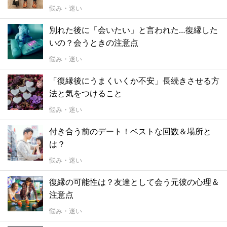
悩み・迷い
別れた後に「会いたい」と言われた…復縁した
いの？会うときの注意点
悩み・迷い
「復縁後にうまくいくか不安」長続きさせる方
法と気をつけること
悩み・迷い
付き合う前のデート！ベストな回数＆場所と
は？
悩み・迷い
復縁の可能性は？友達として会う元彼の心理＆
注意点
悩み・迷い