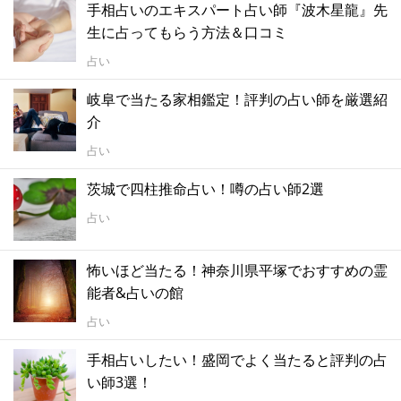
手相占いのエキスパート占い師『波木星龍』先
生に占ってもらう方法＆口コミ
占い
岐阜で当たる家相鑑定！評判の占い師を厳選紹
介
占い
茨城で四柱推命占い！噂の占い師2選
占い
怖いほど当たる！神奈川県平塚でおすすめの霊
能者&占いの館
占い
手相占いしたい！盛岡でよく当たると評判の占
い師3選！