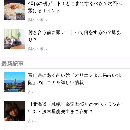
40代の初デート！どこまでするべき？次回へ
繋げるポイント
悩み・迷い
付き合う前に家デートって何をするの？脈あ
り？
悩み・迷い
最新記事
富山県にある占い館『オリエンタル易占い北
陸』の口コミ＆詳しい情報
占い
【北海道・札幌】鑑定暦42年の大ベテラン占
い師・波木星龍先生をご存知？
占い