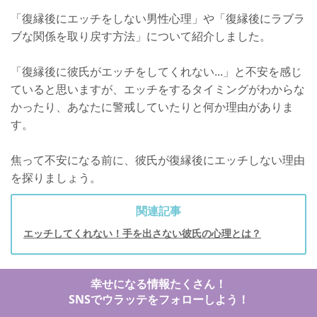
「復縁後にエッチをしない男性心理」や「復縁後にラブラ
ブな関係を取り戻す方法」について紹介しました。
「復縁後に彼氏がエッチをしてくれない...」と不安を感じ
ていると思いますが、エッチをするタイミングがわからな
かったり、あなたに警戒していたりと何か理由がありま
す。
焦って不安になる前に、彼氏が復縁後にエッチしない理由
を探りましょう。
関連記事
エッチしてくれない！手を出さない彼氏の心理とは？
幸せになる情報たくさん！
SNSでウラッテをフォローしよう！