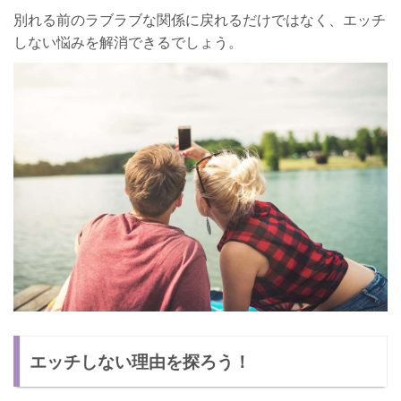
別れる前のラブラブな関係に戻れるだけではなく、エッチ
しない悩みを解消できるでしょう。
エッチしない理由を探ろう！