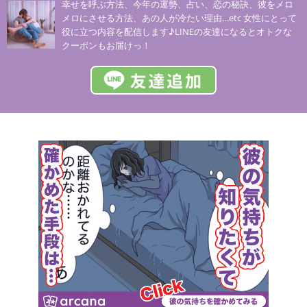
幸せを呼ぶ方法、今年の運勢、占い、恋の秘訣、彼をメロ
メロにさせる方法、あの人が冷たい理由…etc 女性にとって
役に立つ内容を配信します♪LINEの友達になるとオトクな
クーポンもお届けっ！