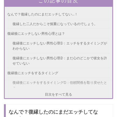
この記事の目次
なんで？復縁したのにまだエッチしてない…！
復縁した二人だからこそ慎重になっているのでしょう。
復縁後にエッチしない男性心理とは？
復縁後にエッチしない男性心理➀：エッチをするタイミングが
わからない
復縁後にエッチしない男性心理➁：まだ心のどこかで彼女を許
せていない
復縁後にエッチをするタイミング
復縁後にエッチをするタイミング➀：信頼関係を取り戻せたと
き
目次をすべて見る
復縁後にエッチをするタイミング➁：復縁後の初めてのデート
復縁後ラブラブな関係を取り戻す方法
なんで？復縁したのにまだエッチしてな
ラブラブな関係を取り戻す方法➀：焦らずにスキンシップから