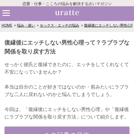
恋愛・仕事・こころの悩みを解決する占いマガジン
HOME
悩み・迷い
セックス・エッチの悩み
復縁後にエッチしない男性心
復縁後にエッチしない男性心理って？ラブラブな
関係を取り戻す方法
せっかく彼氏と復縁できたのに、エッチをしてくれなくて
不安になっていませんか？
本当は自分のことが好きではないのか・前みたいにラブラ
ブな二人に戻れないのかと悩んでしまうでしょう。
今回は、「復縁後にエッチをしない男性心理」や「復縁後
にラブラブな関係を取り戻す方法」について紹介します。