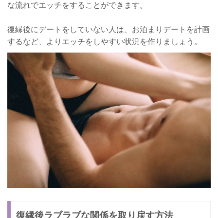
な流れでエッチをすることができます。
復縁後にデートをしていない人は、お泊まりデートを計画
するなど、よりエッチをしやすい状況を作りましょう。
復縁後ラブラブな関係を取り戻す方法