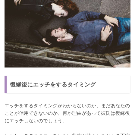
復縁後にエッチをするタイミング
エッチをするタイミングがわからないのか、まだあなたの
ことが信用できないのか、何か理由があって彼氏は復縁後
にエッチしないのでしょう。