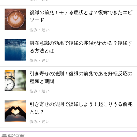
復縁の前兆！モテる症状とは？復縁できたエピ
ソード
悩み・迷い
潜在意識の効果で復縁の兆候がわかる？復縁す
る方法とは
悩み・迷い
引き寄せの法則！復縁の前兆である好転反応の
種類と期間
悩み・迷い
引き寄せの法則で復縁しよう！起こりうる前兆
とは？
悩み・迷い
最新記事