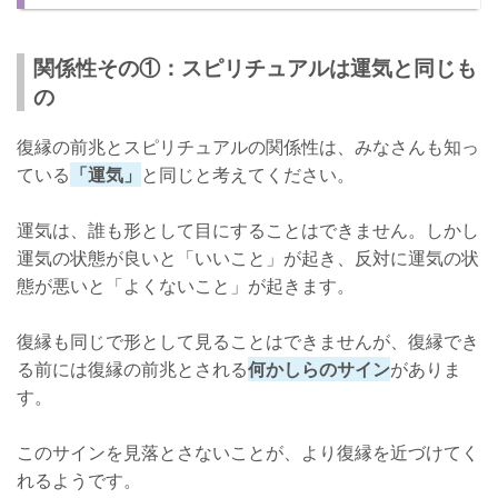
パワーを感じる方法②：パワースポットに足を運ぶ
さいごに
関係性その①：スピリチュアルは運気と同じも
の
復縁の前兆とスピリチュアルの関係性は、みなさんも知っ
ている
「運気」
と同じと考えてください。
運気は、誰も形として目にすることはできません。しかし
運気の状態が良いと「いいこと」が起き、反対に運気の状
態が悪いと「よくないこと」が起きます。
復縁も同じで形として見ることはできませんが、復縁でき
る前には復縁の前兆とされる
何かしらのサイン
がありま
す。
このサインを見落とさないことが、より復縁を近づけてく
れるようです。