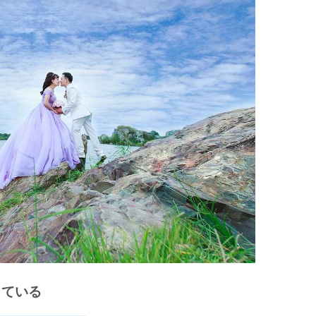
」
フまとめ
している