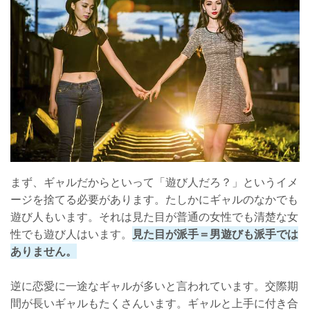
まず、ギャルだからといって「遊び人だろ？」というイメ
ージを捨てる必要があります。たしかにギャルのなかでも
遊び人もいます。それは見た目が普通の女性でも清楚な女
性でも遊び人はいます。
見た目が派手＝男遊びも派手では
ありません。
逆に恋愛に一途なギャルが多いと言われています。交際期
間が長いギャルもたくさんいます。ギャルと上手に付き合