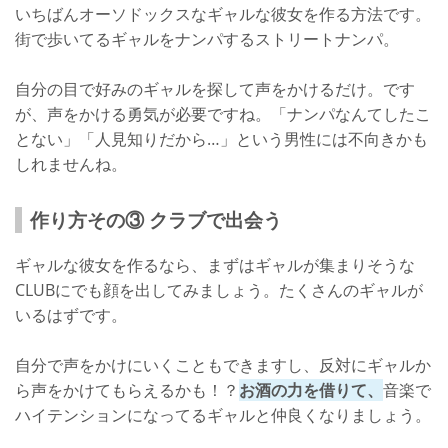
いちばんオーソドックスなギャルな彼女を作る方法です。
街で歩いてるギャルをナンパするストリートナンパ。
自分の目で好みのギャルを探して声をかけるだけ。です
が、声をかける勇気が必要ですね。「ナンパなんてしたこ
とない」「人見知りだから…」という男性には不向きかも
しれませんね。
作り方その③ クラブで出会う
ギャルな彼女を作るなら、まずはギャルが集まりそうな
CLUBにでも顔を出してみましょう。たくさんのギャルが
いるはずです。
自分で声をかけにいくこともできますし、反対にギャルか
ら声をかけてもらえるかも！？
お酒の力を借りて、
音楽で
ハイテンションになってるギャルと仲良くなりましょう。