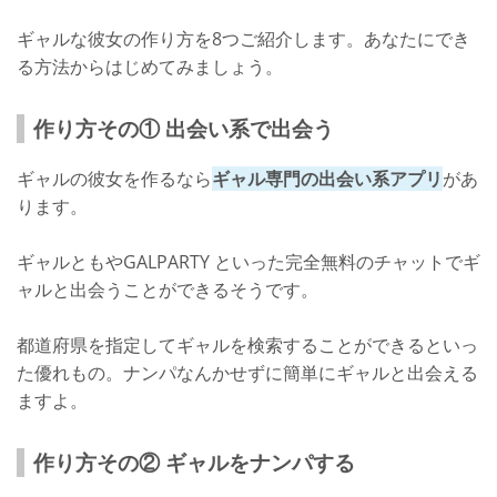
ギャルな彼女の作り方を8つご紹介します。あなたにでき
る方法からはじめてみましょう。
作り方その① 出会い系で出会う
ギャルの彼女を作るなら
ギャル専門の出会い系アプリ
があ
ります。
ギャルともやGALPARTY といった完全無料のチャットでギ
ャルと出会うことができるそうです。
都道府県を指定してギャルを検索することができるといっ
た優れもの。ナンパなんかせずに簡単にギャルと出会える
ますよ。
作り方その② ギャルをナンパする