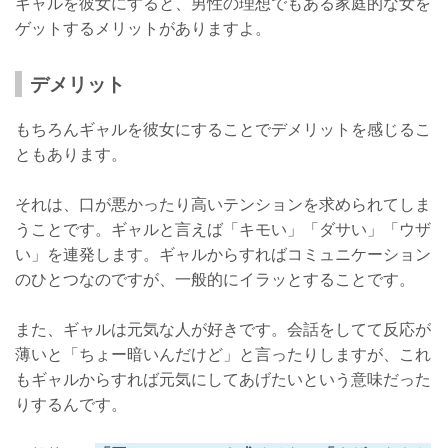
ギャルを彼女にすると、男性の理想でもある家庭的な女を
ゲットするメリットがありますよ。
デメリット
もちろんギャルを彼女にすることでデメリットを感じるこ
ともあります。
それは、口が悪かったり高いテンションを求められてしま
うことです。ギャルと言えば「キモい」「ダサい」「ウザ
い」を連発します。ギャルからすればコミュニケーション
のひとつなのですが、一般的にイラッとすることです。
また、ギャルは元気な人が好きです。会話をしてて反応が
薄いと「ちょー暗いんだけど」と言ったりしますが、これ
もギャルからすれば元気にしてあげたいという意味だった
りするんです。