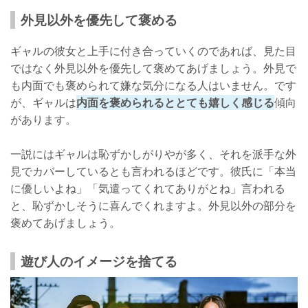
外見以外を優先して褒める
ギャルの彼女と上手に付き合っていくのであれば、見た目
ではなく外見以外を優先して褒めてあげましょう。外見で
も内面でも褒められて嫌な気分になる人はいません。です
が、ギャルは
内面を褒められるととても嬉しく感じる
傾向
があります。
一説にはギャルは恥ずかしがりやが多く、それを派手な外
見でカバーしているとも言われるほどです。彼氏に「本当
に優しいよね」「気遣ってくれてありがとね」言われる
と、恥ずかしそうに喜んでくれますよ。外見以外の部分を
褒めてあげましょう。
遊び人のイメージを捨てる