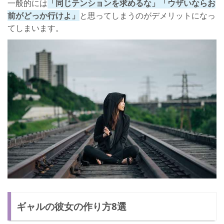
一般的には
「同じテンションを求めるな」「ウザいならお
前がどっか行けよ」
と思ってしまうのがデメリットになっ
てしまいます。
ギャルの彼女の作り方8選