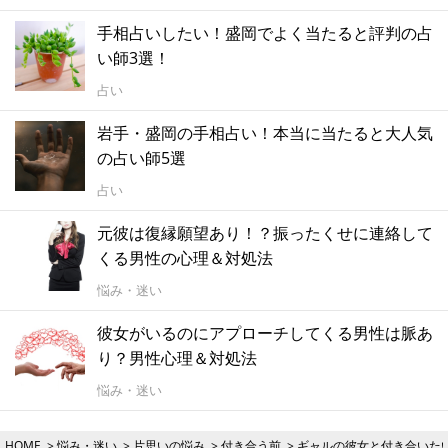
手相占いしたい！盛岡でよく当たると評判の占
い師3選！
占い
岩手・盛岡の手相占い！本当に当たると大人気
の占い師5選
占い
元彼は復縁願望あり！？振ったくせに連絡して
くる男性の心理＆対処法
悩み・迷い
彼女がいるのにアプローチしてくる男性は脈あ
り？男性心理＆対処法
悩み・迷い
HOME
悩み・迷い
片思いの悩み
付き合う前
ギャルの彼女と付き合いた