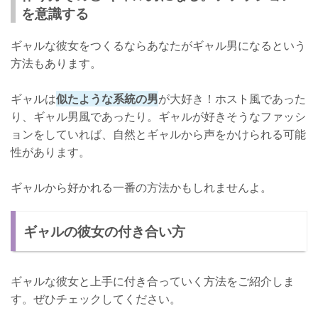
を意識する
ギャルな彼女をつくるならあなたがギャル男になるという
方法もあります。
ギャルは
似たような系統の男
が大好き！ホスト風であった
り、ギャル男風であったり。ギャルが好きそうなファッシ
ョンをしていれば、自然とギャルから声をかけられる可能
性があります。
ギャルから好かれる一番の方法かもしれませんよ。
ギャルの彼女の付き合い方
ギャルな彼女と上手に付き合っていく方法をご紹介しま
す。ぜひチェックしてください。