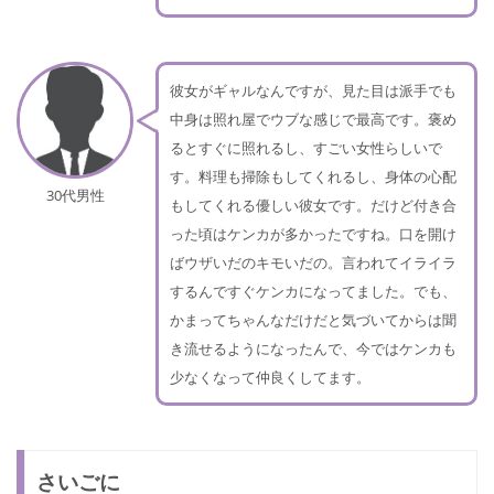
彼女がギャルなんですが、見た目は派手でも
中身は照れ屋でウブな感じで最高です。褒め
るとすぐに照れるし、すごい女性らしいで
す。料理も掃除もしてくれるし、身体の心配
30代男性
もしてくれる優しい彼女です。だけど付き合
った頃はケンカが多かったですね。口を開け
ばウザいだのキモいだの。言われてイライラ
するんですぐケンカになってました。でも、
かまってちゃんなだけだと気づいてからは聞
き流せるようになったんで、今ではケンカも
少なくなって仲良くしてます。
さいごに