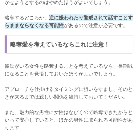
かせようとするのはやめたほうがよいでしょう。
略奪するどころか、
逆に嫌われたり警戒されて話すことす
らままならなくなる可能性
があるので注意が必要です。
略奪愛を考えているならこれに注意！
彼氏がいる女性を略奪することを考えているなら、長期戦
になることを覚悟しておいたほうがよいでしょう。
アプローチを仕掛けるタイミングに狙いをすまし、そのと
きが来るまでは親しい関係を維持しておいてください。
また、魅力的な男性に女性はなびくので略奪できたからと
いって安心していると、ほかの男性に取られる可能性があ
ります。