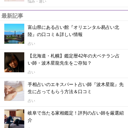
悩み・迷い
最新記事
富山県にある占い館『オリエンタル易占い北
陸』の口コミ＆詳しい情報
占い
【北海道・札幌】鑑定暦42年の大ベテラン占
い師・波木星龍先生をご存知？
占い
手相占いのエキスパート占い師『波木星龍』先
生に占ってもらう方法＆口コミ
占い
岐阜で当たる家相鑑定！評判の占い師を厳選紹
介