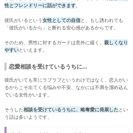
性とフレンドリーに話ができます
。
彼氏がいるという
女性としての自信
と、もし誘われても
「彼氏がいるから」と断れる安心感があるからです。
そのため、男性に対するガードは意外に緩く、
親しくなり
やすい
といえます。
恋愛相談を受けているうちに…
彼氏がいても常にラブラブというわけではなく、恋人がい
るからこそ出てくる悩みや不安、なかには不満を溜め込ん
でいる女性がいます。
そうした
相談を受けているうちに、略奪愛に発展した
とい
う話は多いようです。