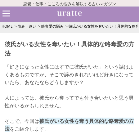
恋愛・仕事・こころの悩みを解決する占いマガジン
HOME
悩み・迷い
略奪愛の悩み
彼氏がいる女性を奪いたい！具体的な略
彼氏がいる女性を奪いたい！具体的な略奪愛の方
法
「好きになった女性にはすでに彼氏がいた」という話はよ
くあるものですが、そこで諦めきれないほど好きになって
いたら、あなたならどうしますか？
人によっては、彼氏から奪ってでも付き合いたいと思う男
性がいるかもしれません。
そこで、今回は
彼氏がいる女性を奪う具体的な略奪愛の方
法
をご紹介します。