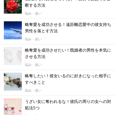
断する方法
悩み・迷い
略奪愛を成功させる！遠距離恋愛中の彼女持ち
男性を落とす方法
悩み・迷い
略奪愛を成功させたい！既婚者の男性を本気に
させる方法
悩み・迷い
略奪したい！彼女いるのに好きになった相手に
すべきこと
悩み・迷い
うざい女に奪われるな！彼氏の周りの女への対
処法5つ