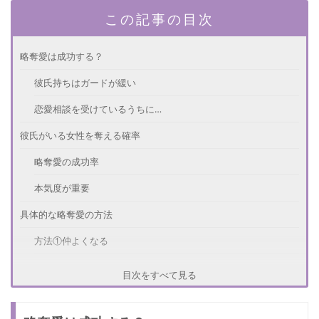
この記事の目次
略奪愛は成功する？
彼氏持ちはガードが緩い
恋愛相談を受けているうちに…
彼氏がいる女性を奪える確率
略奪愛の成功率
本気度が重要
具体的な略奪愛の方法
方法①仲よくなる
方法②親身に話を聞く
目次をすべて見る
方法③不安を少しずつ煽る