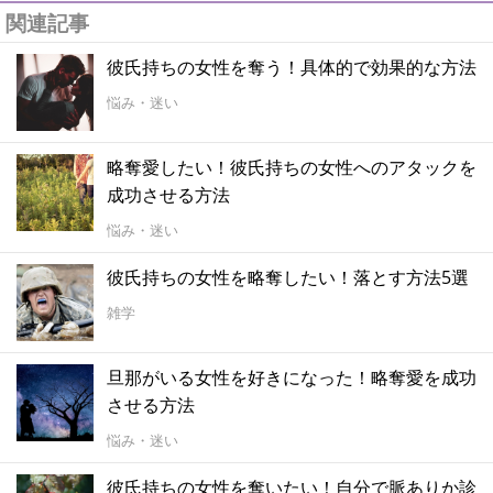
関連記事
彼氏持ちの女性を奪う！具体的で効果的な方法
悩み・迷い
略奪愛したい！彼氏持ちの女性へのアタックを
成功させる方法
悩み・迷い
彼氏持ちの女性を略奪したい！落とす方法5選
雑学
旦那がいる女性を好きになった！略奪愛を成功
させる方法
悩み・迷い
彼氏持ちの女性を奪いたい！自分で脈ありか診