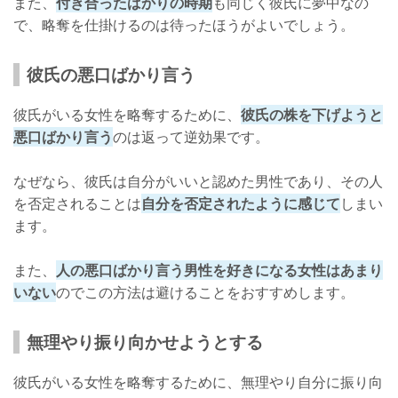
また、
付き合ったばかりの時期
も同じく彼氏に夢中なの
で、略奪を仕掛けるのは待ったほうがよいでしょう。
彼氏の悪口ばかり言う
彼氏がいる女性を略奪するために、
彼氏の株を下げようと
悪口ばかり言う
のは返って逆効果です。
なぜなら、彼氏は自分がいいと認めた男性であり、その人
を否定されることは
自分を否定されたように感じて
しまい
ます。
また、
人の悪口ばかり言う男性を好きになる女性はあまり
いない
のでこの方法は避けることをおすすめします。
無理やり振り向かせようとする
彼氏がいる女性を略奪するために、無理やり自分に振り向