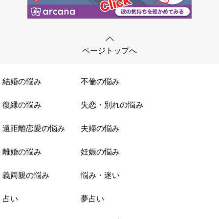
ページトップへ
結婚の悩み
不倫の悩み
復縁の悩み
失恋・別れの悩み
遠距離恋愛の悩み
夫婦の悩み
離婚の悩み
妊娠の悩み
義両親の悩み
悩み・迷い
占い
夢占い