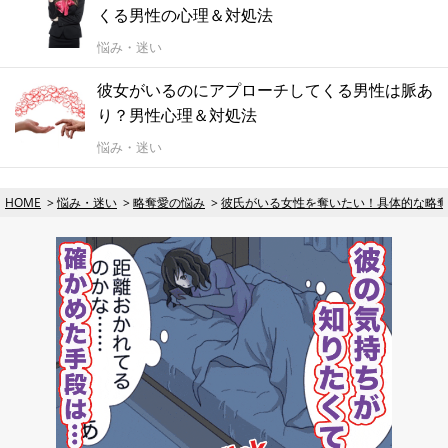
くる男性の心理＆対処法
悩み・迷い
彼女がいるのにアプローチしてくる男性は脈あ
り？男性心理＆対処法
悩み・迷い
HOME
悩み・迷い
略奪愛の悩み
彼氏がいる女性を奪いたい！具体的な略