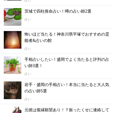
占い
茨城で四柱推命占い！噂の占い師2選
占い
怖いほど当たる！神奈川県平塚でおすすめの霊
能者&占いの館
占い
手相占いしたい！盛岡でよく当たると評判の占
い師3選！
占い
岩手・盛岡の手相占い！本当に当たると大人気
の占い師5選
占い
元彼は復縁願望あり！？振ったくせに連絡して