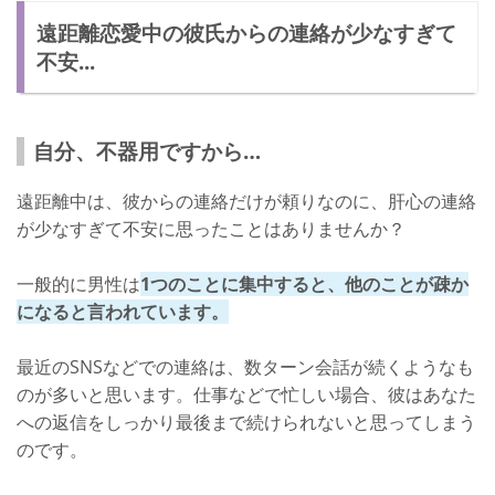
遠距離恋愛中の彼氏からの連絡が少なすぎて
締め切り日を伝える
不安...
いったん寝かせる
遠距離恋愛中の彼氏から連絡がなくてもしつこくするのはNG
自分、不器用ですから…
遠距離の彼氏から連絡なしでも嫌われているわけではない！
遠距離中は、彼からの連絡だけが頼りなのに、肝心の連絡
が少なすぎて不安に思ったことはありませんか？
一般的に男性は
1つのことに集中すると、他のことが疎か
になると言われています。
最近のSNSなどでの連絡は、数ターン会話が続くようなも
のが多いと思います。仕事などで忙しい場合、彼はあなた
への返信をしっかり最後まで続けられないと思ってしまう
のです。