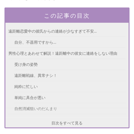
この記事の目次
遠距離恋愛中の彼氏からの連絡が少なすぎて不安...
自分、不器用ですから…
男性心理とあわせて解説！遠距離中の彼女に連絡をしない理由
受け身の姿勢
遠距離戦線、異常ナシ！
純粋に忙しい
単純に具合が悪い
自然消滅狙いのだんまり
連絡なしなら待つべき？彼氏から連絡がこないときの対処法
目次をすべて見る
基本的には待ってあげて！