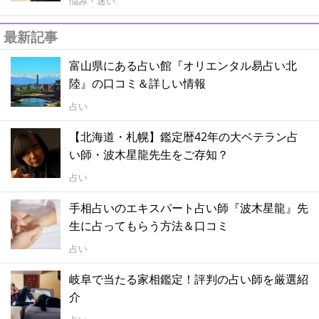
悩み・迷い
最新記事
富山県にある占い館『オリエンタル易占い北
陸』の口コミ＆詳しい情報
占い
【北海道・札幌】鑑定暦42年の大ベテラン占
い師・波木星龍先生をご存知？
占い
手相占いのエキスパート占い師『波木星龍』先
生に占ってもらう方法＆口コミ
占い
岐阜で当たる家相鑑定！評判の占い師を厳選紹
介