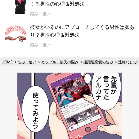
くる男性の心理＆対処法
悩み・迷い
彼女がいるのにアプローチしてくる男性は脈あ
り？男性心理＆対処法
悩み・迷い
HOME
悩み・迷い
カップル・彼氏の悩み
遠距離恋愛の悩み
連絡なしで不