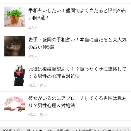
手相占いしたい！盛岡でよく当たると評判の占
い師3選！
占い
岩手・盛岡の手相占い！本当に当たると大人気
の占い師5選
占い
元彼は復縁願望あり！？振ったくせに連絡して
くる男性の心理＆対処法
悩み・迷い
彼女がいるのにアプローチしてくる男性は脈あ
り？男性心理＆対処法
悩み・迷い
HOME
悩み・迷い
カップル・彼氏の悩み
結婚の悩み
プロポーズ
そろ