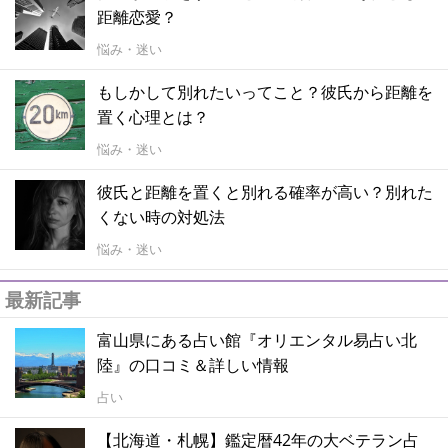
距離恋愛？
悩み・迷い
もしかして別れたいってこと？彼氏から距離を
置く心理とは？
悩み・迷い
彼氏と距離を置くと別れる確率が高い？別れた
くない時の対処法
悩み・迷い
最新記事
富山県にある占い館『オリエンタル易占い北
陸』の口コミ＆詳しい情報
占い
【北海道・札幌】鑑定暦42年の大ベテラン占