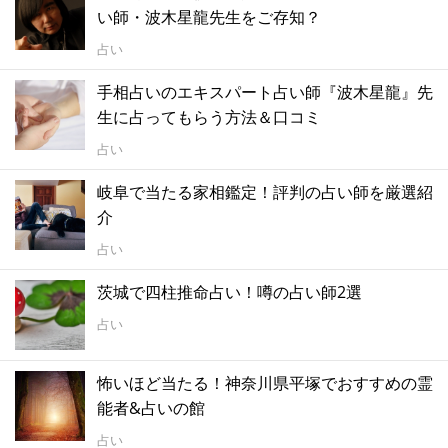
い師・波木星龍先生をご存知？
占い
手相占いのエキスパート占い師『波木星龍』先
生に占ってもらう方法＆口コミ
占い
岐阜で当たる家相鑑定！評判の占い師を厳選紹
介
占い
茨城で四柱推命占い！噂の占い師2選
占い
怖いほど当たる！神奈川県平塚でおすすめの霊
能者&占いの館
占い