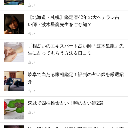
占い
【北海道・札幌】鑑定暦42年の大ベテラン占
い師・波木星龍先生をご存知？
占い
手相占いのエキスパート占い師『波木星龍』先
生に占ってもらう方法＆口コミ
占い
岐阜で当たる家相鑑定！評判の占い師を厳選紹
介
占い
茨城で四柱推命占い！噂の占い師2選
占い