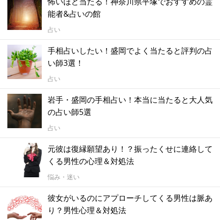
怖いほど当たる！神奈川県平塚でおすすめの霊
能者&占いの館
占い
手相占いしたい！盛岡でよく当たると評判の占
い師3選！
占い
岩手・盛岡の手相占い！本当に当たると大人気
の占い師5選
占い
元彼は復縁願望あり！？振ったくせに連絡して
くる男性の心理＆対処法
悩み・迷い
彼女がいるのにアプローチしてくる男性は脈あ
り？男性心理＆対処法