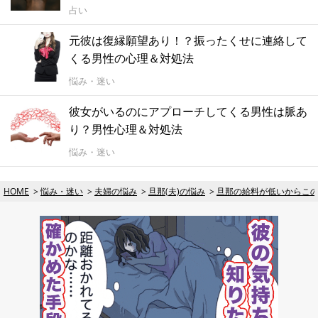
占い
元彼は復縁願望あり！？振ったくせに連絡して
くる男性の心理＆対処法
悩み・迷い
彼女がいるのにアプローチしてくる男性は脈あ
り？男性心理＆対処法
悩み・迷い
HOME
悩み・迷い
夫婦の悩み
旦那(夫)の悩み
旦那の給料が低いからこ