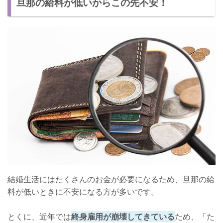
旦那の給料が低いからこの先不安！
【幸せに暮らす方法2】お金のかからない趣味をみつける
【幸せに暮らす方法3】旦那としっかりコミュニケーションをと
る
お金がなくても幸せに暮らしている人はいます！
結婚生活にはたくさんのお金が必要になるため、旦那の給
料が低いときに不安になる方が多いです。
とくに、近年では
終身雇用が崩壊してきている
ため、「た