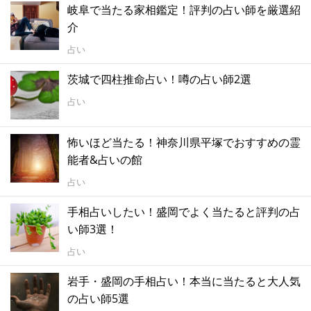
岐阜で当たる家相鑑定！評判の占い師を厳選紹
介
占い
茨城で四柱推命占い！噂の占い師2選
占い
怖いほど当たる！神奈川県平塚でおすすめの霊
能者&占いの館
占い
手相占いしたい！盛岡でよく当たると評判の占
い師3選！
占い
岩手・盛岡の手相占い！本当に当たると大人気
の占い師5選