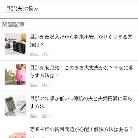
旦那(夫)の悩み
関連記事
旦那が低収入だから将来不安…やりくりする方
法は？
悩み・迷い
旦那が安月給！このまま大丈夫かな？幸せに暮
らす方法は？
悩み・迷い
旦那の年収が低い…簿給の夫と夫婦円満に暮ら
す方法
悩み・迷い
専業主婦の貧困問題が心配！解決方法はある？