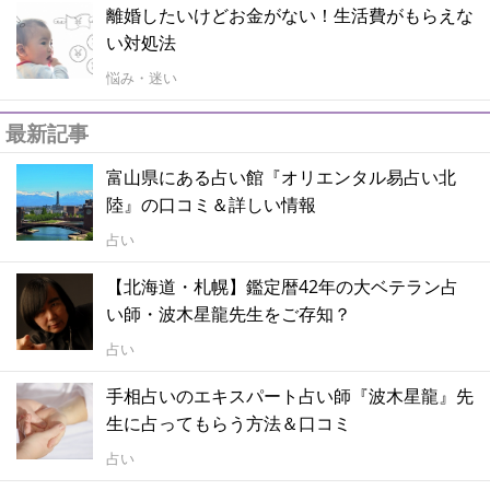
離婚したいけどお金がない！生活費がもらえな
い対処法
悩み・迷い
最新記事
富山県にある占い館『オリエンタル易占い北
陸』の口コミ＆詳しい情報
占い
【北海道・札幌】鑑定暦42年の大ベテラン占
い師・波木星龍先生をご存知？
占い
手相占いのエキスパート占い師『波木星龍』先
生に占ってもらう方法＆口コミ
占い