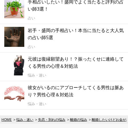
手相占いしたい！盛岡でよく当たると評判の占
い師3選！
占い
岩手・盛岡の手相占い！本当に当たると大人気
の占い師5選
占い
元彼は復縁願望あり！？振ったくせに連絡して
くる男性の心理＆対処法
悩み・迷い
彼女がいるのにアプローチしてくる男性は脈あ
り？男性心理＆対処法
悩み・迷い
HOME
悩み・迷い
失恋・別れの悩み
離婚の悩み
離婚したいけどお金が