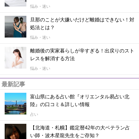
悩み・迷い
旦那のことが大嫌いだけど離婚はできない！対
処法とは？
悩み・迷い
離婚後の実家暮らしが辛すぎる！出戻りのスト
レスを解消する方法
悩み・迷い
最新記事
富山県にある占い館『オリエンタル易占い北
陸』の口コミ＆詳しい情報
占い
【北海道・札幌】鑑定暦42年の大ベテラン占
い師・波木星龍先生をご存知？