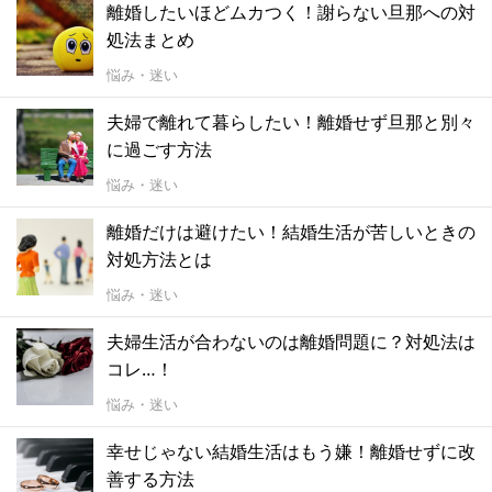
離婚したいほどムカつく！謝らない旦那への対
処法まとめ
悩み・迷い
夫婦で離れて暮らしたい！離婚せず旦那と別々
に過ごす方法
悩み・迷い
離婚だけは避けたい！結婚生活が苦しいときの
対処方法とは
悩み・迷い
夫婦生活が合わないのは離婚問題に？対処法は
コレ…！
悩み・迷い
幸せじゃない結婚生活はもう嫌！離婚せずに改
善する方法