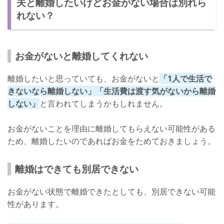
夫と離婚したいけどお金がない場合は別れら
慰謝料や養育費を請求する
れない？
夫と離婚したい！なんとかして生活費をもらう方法
夫を説得する
お金がないと離婚してくれない
離婚しないで別居する
離婚調停をする
離婚したいと思っていても、お金がないと
「1人で生活で
きないなら離婚しない」「生活費は渡す気がないから離婚
なにすればいい？離婚したいけどお金がない場合の対策
しない」
と言われてしまうかもしれません。
お金がないことを理由に離婚してもらえない可能性がある
ため、離婚したいのであればお金をためておきましょう。
離婚はできても別居できない
お金がない状態で離婚できたとしても、別居できない可能
性があります。