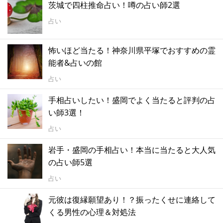
茨城で四柱推命占い！噂の占い師2選
占い
怖いほど当たる！神奈川県平塚でおすすめの霊
能者&占いの館
占い
手相占いしたい！盛岡でよく当たると評判の占
い師3選！
占い
岩手・盛岡の手相占い！本当に当たると大人気
の占い師5選
占い
元彼は復縁願望あり！？振ったくせに連絡して
くる男性の心理＆対処法