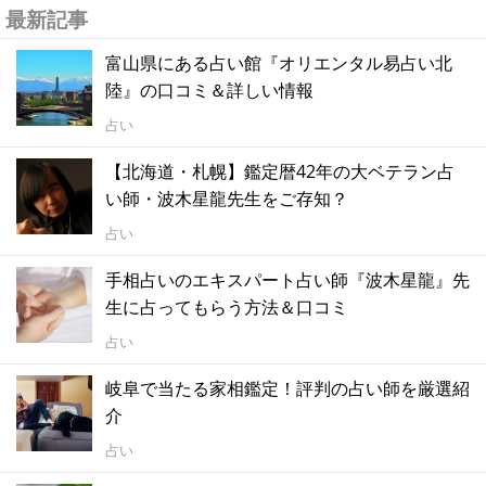
最新記事
富山県にある占い館『オリエンタル易占い北
陸』の口コミ＆詳しい情報
占い
【北海道・札幌】鑑定暦42年の大ベテラン占
い師・波木星龍先生をご存知？
占い
手相占いのエキスパート占い師『波木星龍』先
生に占ってもらう方法＆口コミ
占い
岐阜で当たる家相鑑定！評判の占い師を厳選紹
介
占い