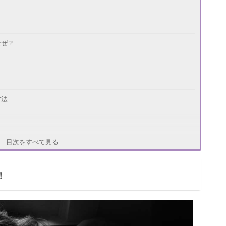
なぜ？
方法
目次をすべて見る
！