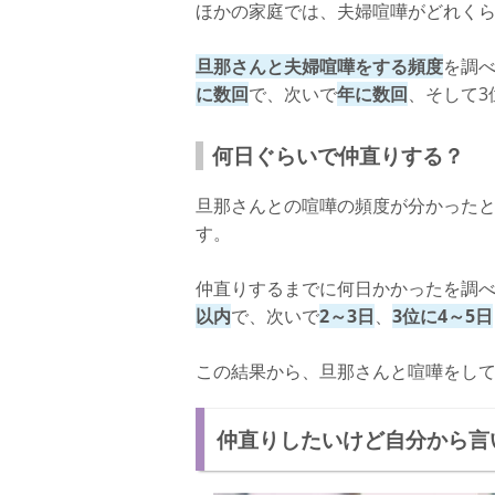
ほかの家庭では、夫婦喧嘩がどれく
旦那さんと夫婦喧嘩をする頻度
を調
に数回
で、次いで
年に数回
、そして3
何日ぐらいで仲直りする？
旦那さんとの喧嘩の頻度が分かった
す。
仲直りするまでに何日かかったを調
以内
で、次いで
2～3日
、
3位に4～5日
この結果から、旦那さんと喧嘩をし
仲直りしたいけど自分から言