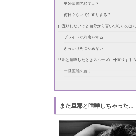
夫婦喧嘩の頻度は？
何日ぐらいで仲直りする？
仲直りしたいけど自分から言いづらいのは
プライドが邪魔をする
きっかけをつかめない
旦那と喧嘩したときスムーズに仲直りする
一旦距離を置く
素直に謝る
旦那さんの好物を用意する
また旦那と喧嘩しちゃった…
旦那と喧嘩！仲直りするときの注意点
子供を使って仲直りしない
2度と蒸し返さない