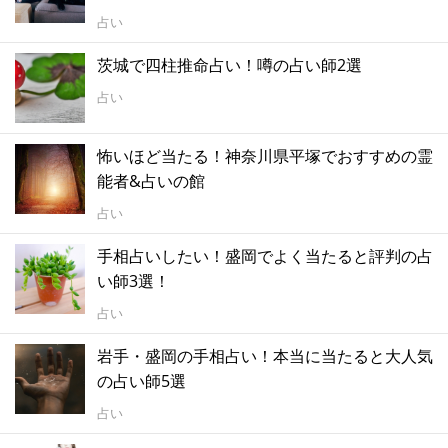
占い
茨城で四柱推命占い！噂の占い師2選
占い
怖いほど当たる！神奈川県平塚でおすすめの霊
能者&占いの館
占い
手相占いしたい！盛岡でよく当たると評判の占
い師3選！
占い
岩手・盛岡の手相占い！本当に当たると大人気
の占い師5選
占い