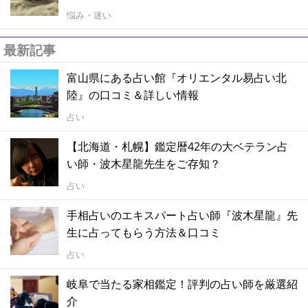
悩み・迷い
最新記事
富山県にある占い館『オリエンタル易占い北
陸』の口コミ＆詳しい情報
占い
【北海道・札幌】鑑定暦42年の大ベテラン占
い師・波木星龍先生をご存知？
占い
手相占いのエキスパート占い師『波木星龍』先
生に占ってもらう方法＆口コミ
占い
岐阜で当たる家相鑑定！評判の占い師を厳選紹
介