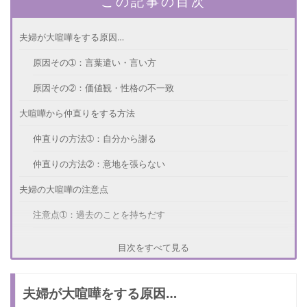
この記事の目次
夫婦が大喧嘩をする原因…
原因その➀：言葉遣い・言い方
原因その➁：価値観・性格の不一致
大喧嘩から仲直りをする方法
仲直りの方法➀：自分から謝る
仲直りの方法➁：意地を張らない
夫婦の大喧嘩の注意点
注意点➀：過去のことを持ちだす
注意点➁：大喧嘩の長引かせない
目次をすべて見る
大喧嘩を防ぐ方法とは？
夫婦が大喧嘩をする原因…
防ぐ方法➀：否定や疑念で発言しない