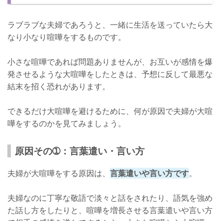
防ぐ方法➁：自分から感謝と謝罪を伝える
ラブラブな夫婦であろうと、一緒に生活を送っていたら大
しっかりと仲直りしましょう！
なり小なり喧嘩をするものです。
小さな喧嘩であれば問題ありませんが、お互いが感情を爆
発させるような大喧嘩をしたときは、予想に反して最悪な
結末を招く恐れがあります。
できるだけ大喧嘩を避けるために、何が原因で夫婦が大喧
嘩をするのかを見てみましょう。
原因その➀：言葉遣い・言い方
夫婦が大喧嘩をする原因は、
言葉遣いや言い方です
。
夫婦なのに丁寧な敬語で淡々と話をされたり、語気を強め
た話し方をしたりと、喧嘩を増長させる言葉遣いや言い方