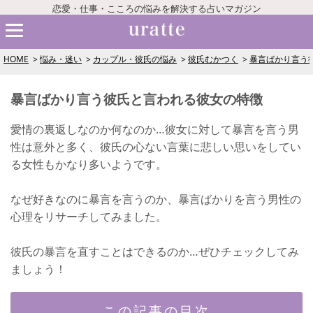
恋愛・仕事・こころの悩みを解決する占いマガジン
HOME
悩み・迷い
カップル・彼氏の悩み
彼氏むかつく
暴言ばかり言う
暴言ばかり言う彼氏と言われる彼女の特徴
愛情の裏返しなのか何なのか…彼女に対して暴言を言う男
性は意外と多く、彼氏の心ない言葉に悲しい思いをしてい
る女性もかなり多いようです。
なぜ好きなのに暴言を言うのか、暴言ばかりを言う男性の
心理をリサーチしてみました。
彼氏の暴言を直すことはできるのか…ぜひチェックしてみ
ましょう！
この記事の目次