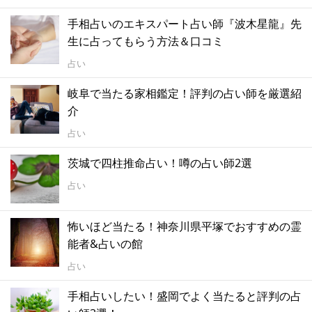
手相占いのエキスパート占い師『波木星龍』先
生に占ってもらう方法＆口コミ
占い
岐阜で当たる家相鑑定！評判の占い師を厳選紹
介
占い
茨城で四柱推命占い！噂の占い師2選
占い
怖いほど当たる！神奈川県平塚でおすすめの霊
能者&占いの館
占い
手相占いしたい！盛岡でよく当たると評判の占