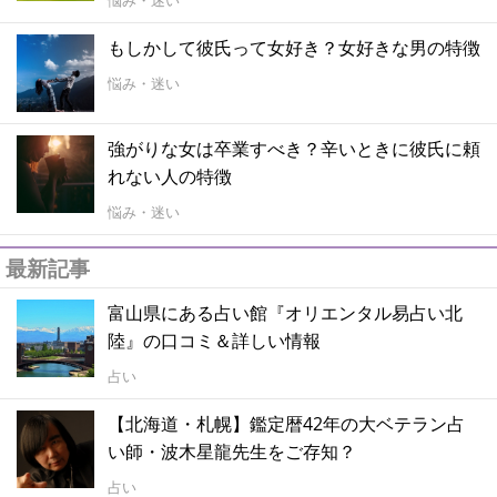
もしかして彼氏って女好き？女好きな男の特徴
悩み・迷い
強がりな女は卒業すべき？辛いときに彼氏に頼
れない人の特徴
悩み・迷い
最新記事
富山県にある占い館『オリエンタル易占い北
陸』の口コミ＆詳しい情報
占い
【北海道・札幌】鑑定暦42年の大ベテラン占
い師・波木星龍先生をご存知？
占い