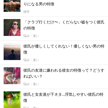
りになる男の特徴
雑学
「クラブ行くだけ〜」くだらない嘘をつく彼氏
の特徴
悩み・迷い
彼氏が優しくしてくれない！優しくない男の特
徴
悩み・迷い
彼氏の友達に嫌われる彼女の特徴って？どうす
ればいい？
悩み・迷い
彼氏と女友達が下ネタ...浮気しやすい彼氏の特
徴
悩み・迷い