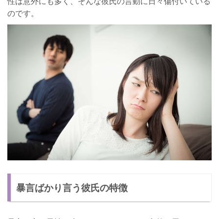
性は意外にも多く、そんな彼氏の言動に日々傷付いている
のです。
暴言ばかり言う彼氏の特徴