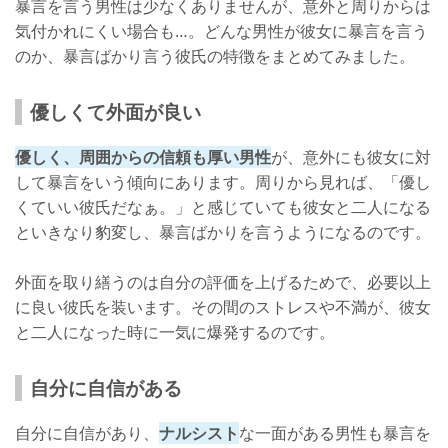
暴言を言う男性は少なくありませんが、意外と周りからは
気付かれにくい場合も…。どんな男性が彼女に暴言を言う
のか、暴言ばかり言う彼氏の特徴をまとめてみました。
優しくて外面が良い
優しく、周囲からの信頼も厚い男性
が、意外にも彼女に対
して暴言をいう傾向にあります。周りから見れば、「優し
くていい彼氏だなぁ。」と感じていても彼女と二人になる
といきなり豹変し、暴言ばかりを言うようになるのです。
外面を取り繕うのは自分の評価を上げるためで、必要以上
に良い彼氏を装います。その間のストレスや不満が、彼女
と二人になった時に一気に爆発するのです。
自分に自信がある
自分に自信があり、
ナルシスト
な一面がある男性も暴言を