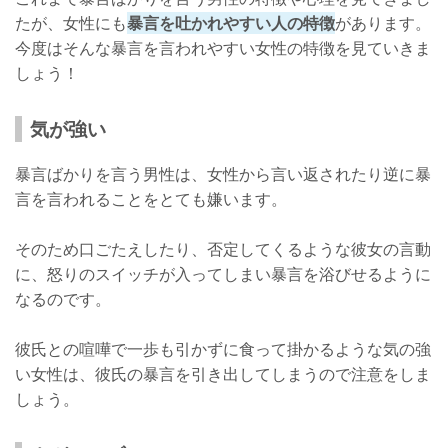
たが、女性にも
暴言を吐かれやすい人の特徴
があります。
今度はそんな暴言を言われやすい女性の特徴を見ていきま
しょう！
気が強い
暴言ばかりを言う男性は、女性から言い返されたり逆に暴
言を言われることをとても嫌います。
そのため口ごたえしたり、否定してくるような彼女の言動
に、怒りのスイッチが入ってしまい暴言を浴びせるように
なるのです。
彼氏との喧嘩で一歩も引かずに食って掛かるような気の強
い女性は、彼氏の暴言を引き出してしまうので注意をしま
しょう。