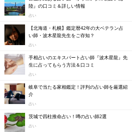
陸』の口コミ＆詳しい情報
占い
【北海道・札幌】鑑定暦42年の大ベテラン占
い師・波木星龍先生をご存知？
占い
手相占いのエキスパート占い師『波木星龍』先
生に占ってもらう方法＆口コミ
占い
岐阜で当たる家相鑑定！評判の占い師を厳選紹
介
占い
茨城で四柱推命占い！噂の占い師2選
占い