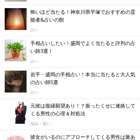
怖いほど当たる！神奈川県平塚でおすすめの霊
能者&占いの館
占い
手相占いしたい！盛岡でよく当たると評判の占
い師3選！
占い
岩手・盛岡の手相占い！本当に当たると大人気
の占い師5選
占い
元彼は復縁願望あり！？振ったくせに連絡して
くる男性の心理＆対処法
悩み・迷い
彼女がいるのにアプローチしてくる男性は脈あ