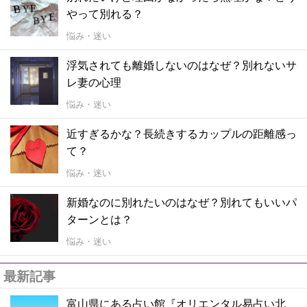
やって別れる？
悩み・迷い
浮気されても離婚しないのはなぜ？別れないサ
レ妻の心理
悩み・迷い
近すぎるかな？長続きするカップルの距離感っ
て？
悩み・迷い
新婚なのに別れたいのはなぜ？別れてもいいパ
ターンとは？
悩み・迷い
最新記事
富山県にある占い館『オリエンタル易占い北