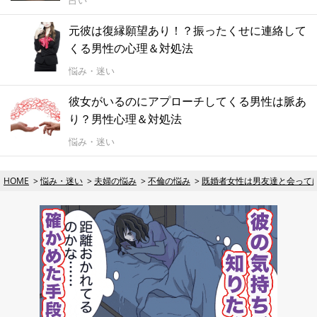
占い
元彼は復縁願望あり！？振ったくせに連絡して
くる男性の心理＆対処法
悩み・迷い
彼女がいるのにアプローチしてくる男性は脈あ
り？男性心理＆対処法
悩み・迷い
HOME
悩み・迷い
夫婦の悩み
不倫の悩み
既婚者女性は男友達と会って