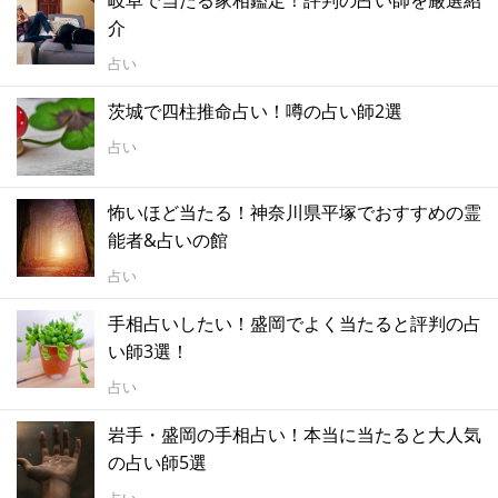
岐阜で当たる家相鑑定！評判の占い師を厳選紹
介
占い
茨城で四柱推命占い！噂の占い師2選
占い
怖いほど当たる！神奈川県平塚でおすすめの霊
能者&占いの館
占い
手相占いしたい！盛岡でよく当たると評判の占
い師3選！
占い
岩手・盛岡の手相占い！本当に当たると大人気
の占い師5選