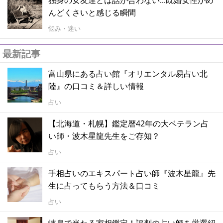
独身の女友達とは話が合わない...既婚女性がめ
んどくさいと感じる瞬間
悩み・迷い
最新記事
富山県にある占い館『オリエンタル易占い北
陸』の口コミ＆詳しい情報
占い
【北海道・札幌】鑑定暦42年の大ベテラン占
い師・波木星龍先生をご存知？
占い
手相占いのエキスパート占い師『波木星龍』先
生に占ってもらう方法＆口コミ
占い