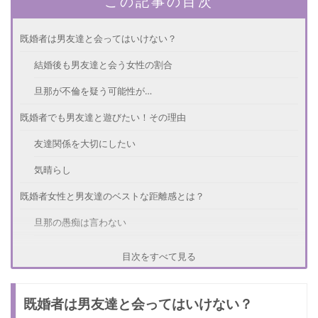
この記事の目次
既婚者は男友達と会ってはいけない？
結婚後も男友達と会う女性の割合
旦那が不倫を疑う可能性が…
既婚者でも男友達と遊びたい！その理由
友達関係を大切にしたい
気晴らし
既婚者女性と男友達のベストな距離感とは？
旦那の愚痴は言わない
2人きりで会わない
目次をすべて見る
食事代は割り勘で
既婚者は男友達と会ってはいけない？
旦那に疑われたときの対処法