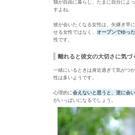
猫が自由に暮らし、たまに自分によ
すよね。
彼が会いたくなる女性は、矢継ぎ早
せる女性ではなく、
オープンでゆっ
性です。
離れると彼女の大切さに気づ
一緒にいるときは身近過ぎて気がつ
性は多いようです。
心理的に
会えないと思うと、逆に会
がいっぱいになるでしょう。