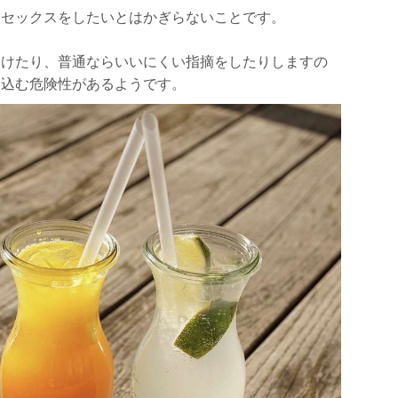
てセックスをしたいとはかぎらないことです。
まけたり、普通ならいいにくい指摘をしたりしますの
え込む危険性があるようです。