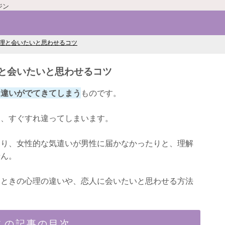
ジン
理と会いたいと思わせるコツ
と会いたいと思わせるコツ
に違いがでてきてしまう
ものです。
と、すぐすれ違ってしまいます。
たり、女性的な気遣いが男性に届かなかったりと、理解
せん。
るときの心理の違いや、恋人に会いたいと思わせる方法
この記事の目次