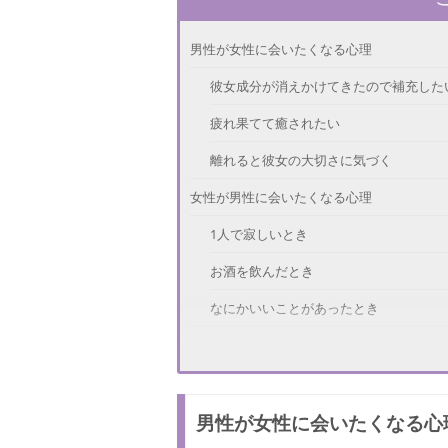
男性が女性に会いたくなる心理
彼女成分が消えかけてきたので補充した
疲れ果てて癒されたい
離れると彼女の大切さに気づく
女性が男性に会いたくなる心理
1人で寂しいとき
お酒を飲んだとき
なにかいいことがあったとき
会いたいけど会えないときはどうする？
お肌の手入れ
男性が女性に会いたくなる心
料理の腕を磨く