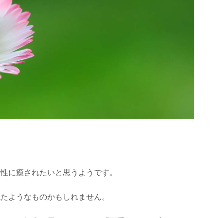
女性に癒されたいと思うようです。
似たようなものかもしれません。