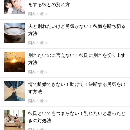
をする彼との別れ方
悩み・迷い
夫と別れたいけど勇気がない！後悔を断ち切る
方法
悩み・迷い
別れたいのに言えない！彼氏に別れを切り出す
方法
悩み・迷い
情で離婚できない！助けて！決断する勇気を出
す方法
悩み・迷い
彼氏といてもつまらない！別れたいと思ったと
きの対処法
悩み・迷い