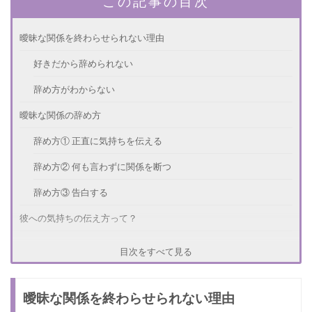
この記事の目次
曖昧な関係を終わらせられない理由
好きだから辞められない
辞め方がわからない
曖昧な関係の辞め方
辞め方① 正直に気持ちを伝える
辞め方② 何も言わずに関係を断つ
辞め方③ 告白する
彼への気持ちの伝え方って？
正直に好きと伝える
目次をすべて見る
今の関係が嫌だと伝える
曖昧な関係を終わらせられない理由
条件を伝える