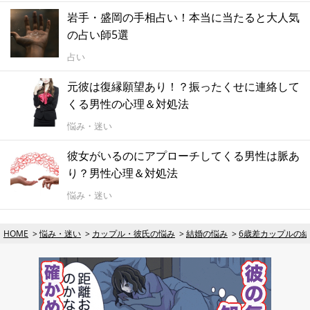
岩手・盛岡の手相占い！本当に当たると大人気
の占い師5選
占い
元彼は復縁願望あり！？振ったくせに連絡して
くる男性の心理＆対処法
悩み・迷い
彼女がいるのにアプローチしてくる男性は脈あ
り？男性心理＆対処法
悩み・迷い
HOME
悩み・迷い
カップル・彼氏の悩み
結婚の悩み
6歳差カップルの