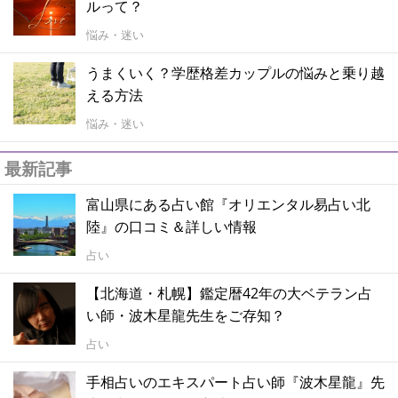
ルって？
悩み・迷い
うまくいく？学歴格差カップルの悩みと乗り越
える方法
悩み・迷い
最新記事
富山県にある占い館『オリエンタル易占い北
陸』の口コミ＆詳しい情報
占い
【北海道・札幌】鑑定暦42年の大ベテラン占
い師・波木星龍先生をご存知？
占い
手相占いのエキスパート占い師『波木星龍』先