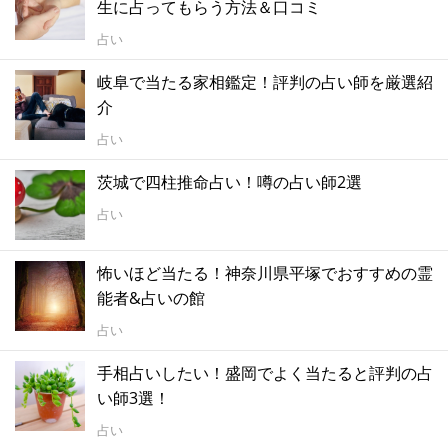
生に占ってもらう方法＆口コミ
占い
岐阜で当たる家相鑑定！評判の占い師を厳選紹
介
占い
茨城で四柱推命占い！噂の占い師2選
占い
怖いほど当たる！神奈川県平塚でおすすめの霊
能者&占いの館
占い
手相占いしたい！盛岡でよく当たると評判の占
い師3選！
占い